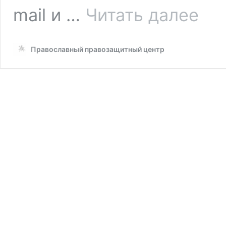
Как
mail и …
Читать далее
оказыв
юридич
помощь
Православный правозащитный центр