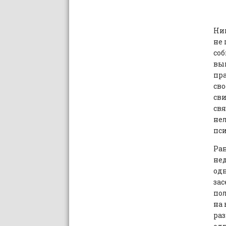
Ник
не 
соб
выш
пра
сво
сви
свя
нел
пси
Ран
нед
одн
зас
пол
на 
ра