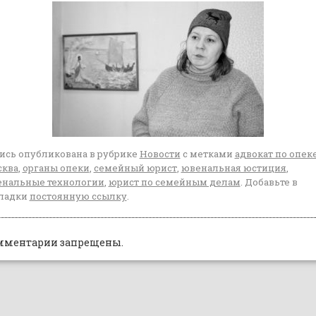
ись опубликована в рубрике
Новости
с метками
адвокат по опек
сква
,
органы опеки
,
семейный юрист
,
ювенальная юстиция
,
нальные технологии
,
юрист по семейным делам
. Добавьте в
ладки
постоянную ссылку
.
мментарии запрещены.