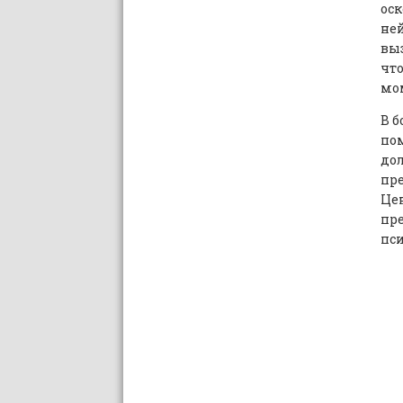
ос
ней
выз
что
мом
В б
пом
дол
пр
Цен
пре
пси