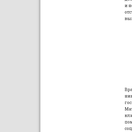
и н
отс
вы
Вра
ник
гос
Ма
кли
пом
соц