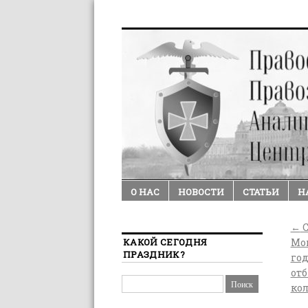
О НАС
НОВОСТИ
СТАТЬИ
Н
←
С
КАКОЙ СЕГОДНЯ
Мок
ПРАЗДНИК?
год
от
ко