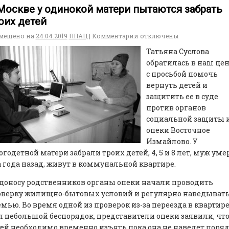
Москве у одинокой матери пытаются забрать
оих детей
мещено на
24.04.2019
ППАЦ
|
Комментарии
отключены
Татьяна Суслова
обратилась в наш це
с просьбой помочь
вернуть детей и
защитить ее в суде
против органов
социальной защиты 
опеки Восточное
Измайлово. У
годетной матери забрали троих детей, 4, 5 и 8 лет, муж уме
 года назад, живут в коммунальной квартире.
доносу родственников органы опеки начали проводить
оверку жилищно-бытовых условий и регулярно наведыват
емью. Во время одной из проверок из-за переезда в квартир
 небольшой беспорядок, представители опеки заявили, чт
ей необходимо временно изъять пока она не наведет поря