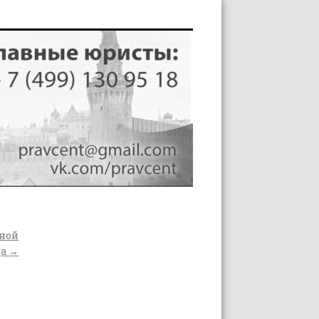
нной
да
→