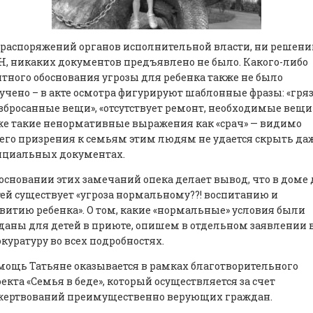
распоряжений органов исполнительной власти, ни решени
, никаких документов предъявлено не было. Какого-либо
тного обоснования угрозы для ребенка также не было
учено – в акте осмотра фигурируют шаблонные фразы: «гряз
збросанные вещи», «отсутствует ремонт, необходимые вещи»
е такие ненормативные выражения как «срач» — видимо
его призрения к семьям этим людям не удается скрыть да
ициальных документах.
основании этих замечаний опека делает вывод, что в доме
ей существует «угроза нормальному??! воспитанию и
витию ребенка». О том, какие «нормальные» условия были
даны для детей в приюте, опишем в отдельном заявлении 
куратуру во всех подробностях.
ощь Татьяне оказывается в рамках благотворительного
екта «Семья в беде», который осуществляется за счет
жертвований преимущественно верующих граждан.