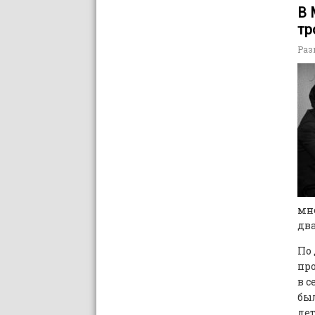
В 
тр
Раз
мно
два
По 
пр
в с
был
дет