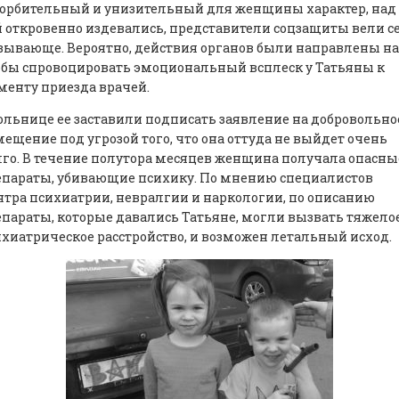
корбительный и унизительный для женщины характер, над
 откровенно издевались, представители соцзащиты вели с
ывающе. Вероятно, действия органов были направлены на 
бы спровоцировать эмоциональный всплеск у Татьяны к
енту приезда врачей.
ольнице ее заставили подписать заявление на добровольно
ещение под угрозой того, что она оттуда не выйдет очень
го. В течение полутора месяцев женщина получала опасны
епараты, убивающие психику. По мнению специалистов
тра психиатрии, невралгии и наркологии, по описанию
параты, которые давались Татьяне, могли вызвать тяжело
хиатрическое расстройство, и возможен летальный исход.