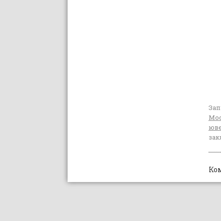
Зап
Мо
юве
зак
Ко