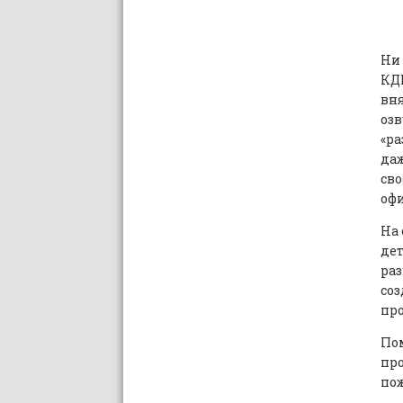
Ни 
КДН
вня
озв
«ра
даж
сво
оф
На 
дет
раз
соз
про
Пом
про
по