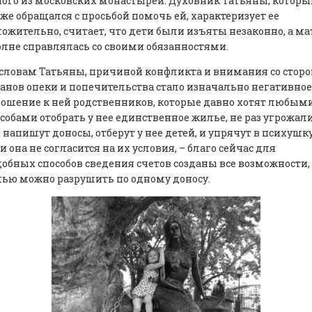
ого из московских монастырей. Духовник Татьяны, которы
же обращался с просьбой помочь ей, характеризует ее
ожительно, считает, что дети были изъяты незаконно, а ма
лне справлялась со своими обязанностями.
словам Татьяны, причиной конфликта и внимания со стор
анов опеки и попечительства стало изначально негативное
ошение к ней родственников, которые давно хотят любым
собами отобрать у нее единственное жилье, не раз угрожали
 напишут доносы, отберут у нее детей, и упрячут в психушку
и она не согласится на их условия, – благо сейчас для
обных способов сведения счетов созданы все возможности,
ью можно разрушить по одному доносу.