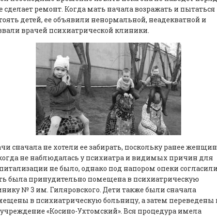
е сделает ремонт. Когда мать начала возражать и пытаться
тоять детей, ее объявили ненормальной, неадекватной и
звали врачей психиатрической клиники.
чи сначала не хотели ее забирать, поскольку ранее женщин
огда не наблюдалась у психиатра и видимых причин для
питализации не было, однако под напором опеки согласили
ть была принудительно помещена в психиатрическую
нику № 3 им. Гиляровского. Дети также были сначала
ещены в психиатрическую больницу, а затем переведены 
учреждение «Косино-Ухтомский». Вся процедура имела