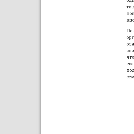
одн
так
пол
впо
По 
орг
отн
спо
что
есл
под
сем