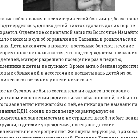
акие заболевания в психиатрической больнице, безусловно
подтвердились, однако детей никто отдавать до сих пор не
ирается. Отделение социальной защиты Восточное Измайл
ло с иском в суд об ограничении Татьяны в родительских
вах. Дети находятся в приюте, постоянно болеют, лечение
евременное не оказывается, что подтверждается показани
детелей, матери разрешено посещение раз в неделю,
щенника к детям не пускают. Кроме акта о безнадзорности 
епых обвинений в несостоянии воспитывать детей из-за
хического состояния у опеки ничего нет.
ее на Суслову не было составлено ни одного протокола о
олжном исполнении родительских обязанностей, не было 
ого заявления или жалобы о ней, ее никогда не вызвали на
едания КДН, соседи по подъезду характеризует ее
ожительно: зависимостями не страдает, детей любит, води
кружки, в детские учреждения, посещают детские
звлекательные мероприятия. Женщина верующая, прихожа