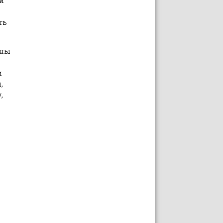
й
ть
оны
и
,
,