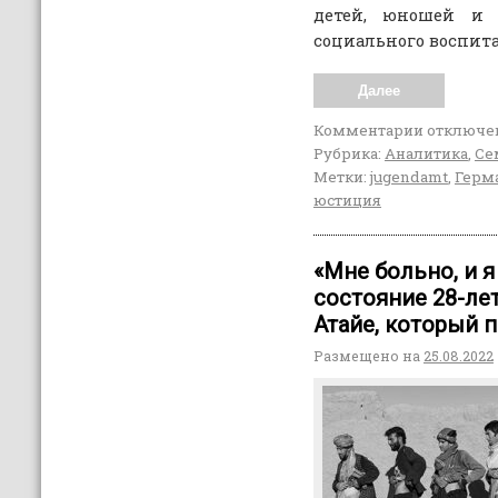
детей, юношей и 
социального воспита
Далее
Комментарии
отключе
Рубрика:
Аналитика
,
Се
Метки:
jugendamt
,
Герм
юстиция
«Мне больно, и я
состояние 28-ле
Атайе, который 
Размещено на
25.08.2022