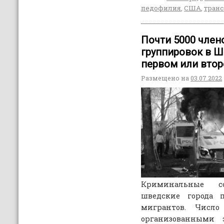
педофилия
,
США
,
тран
Почти 5000 член
группировок в Ш
первом или вто
Размещено на
03.07.2022
Криминальные со
шведские города 
мигрантов. Число
организованными 