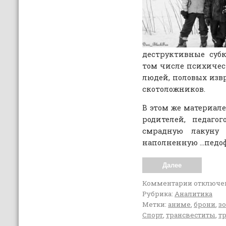
деструктивные суб
том числе психиче
людей, половых изв
скотоложников.
В этом же материал
родителей, педаго
смрадную лакуну 
наполненную …педо
Далее
Комментарии
отключе
Рубрика:
Аналитика
Метки:
аниме
,
брони
,
з
Спорт
,
трансвеститы
,
т