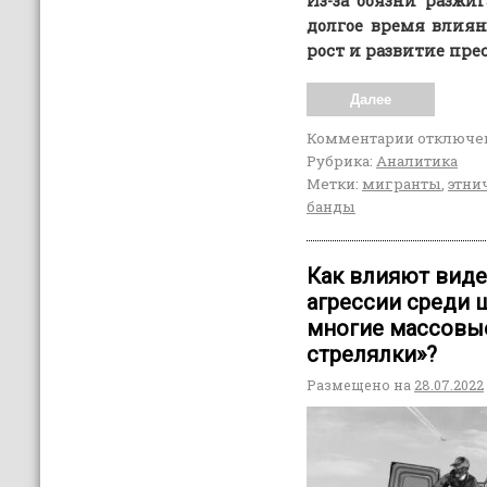
Из-за боязни разж
долгое время влия
рост и развитие пр
Далее
Комментарии
отключе
Рубрика:
Аналитика
Метки:
мигранты
,
этни
банды
Как влияют виде
агрессии среди
многие массовые
стрелялки»?
Размещено на
28.07.2022