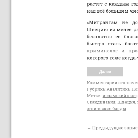
растет с каждым го
над всё большим чи
«Мигрантам не до
Швецию из менее ра
бесплатно ее благ
быстро стать бог
криминолог и про
которого тоже когда
Далее
Комментарии
отключе
Рубрика:
Аналитика
,
Но
Метки:
исламский экс
Скандинавия
,
Швеция
,
этнические банды
←
Предыдущие запис