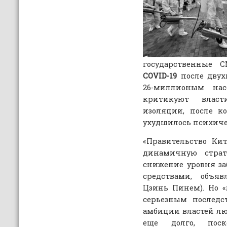
государственные 
COVID-19
после двухм
26-миллионым на
критикуют влас
изоляции, после к
ухудшилось психичес
«Правительство Ки
динамичную страт
снижение уровня з
средствами, объ
Цзинь Пинем). Но 
серьезным последс
амбиции властей л
еще долго, поско