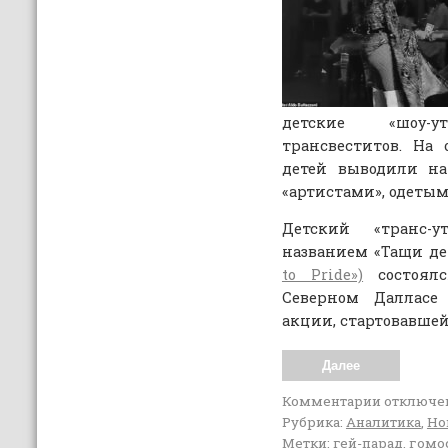
детские «шоу-
трансвеститов. На
детей выводили на
«артистами», одеты
Детский «транс-
названием «Тащи де
to Pride»)
состоялс
Северном Далласе
акции, стартовавшей
Далее
Комментарии
отключе
Рубрика:
Аналитика
,
Но
Метки:
гей-парад
,
гомо