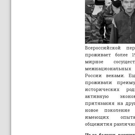
Всероссийской пе
проживает более 1
мирное сосущес
межнациональных
России веками. Е
проживали преим
исторических ро
активную экон
притязания на дру
новое поколение
имеющих опыта 
общежития различны