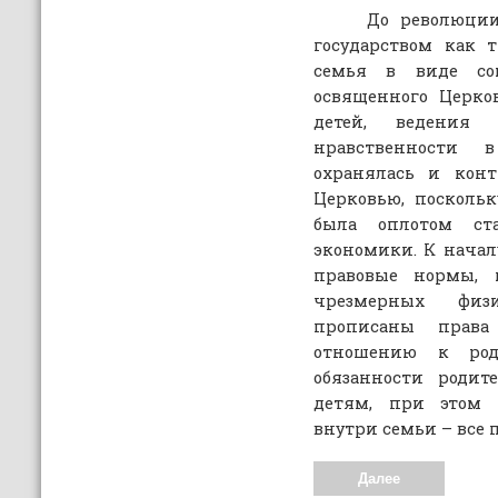
До революции 19
государством как 
семья в виде с
освященного Церко
детей, ведения 
нравственности 
охранялась и конт
Церковью, посколь
была оплотом ст
экономики. К начал
правовые нормы, 
чрезмерных физ
прописаны права
отношению к род
обязанности роди
детям, при этом 
внутри семьи – все 
Далее