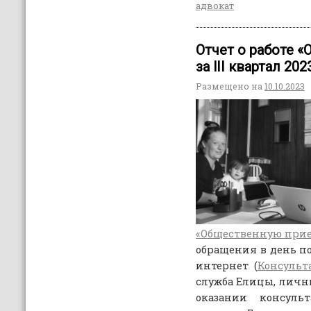
адвокат
Отчет о работе 
за lII квартал 202
Размещено на
10.10.2023
«Общественную при
обращения в день п
интернет (
Консульт
служба Елицы, личны
оказании консуль