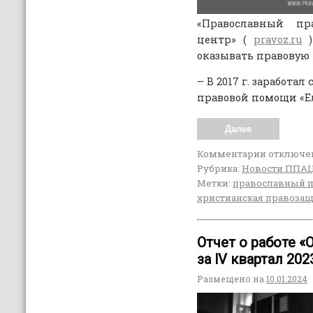
«Православный пр
центр» (
pravoz.ru
)
оказывать правовую
– В 2017 г. заработа
правовой помощи «Е
Далее
Комментарии
отключе
Рубрика:
Новости ППА
Метки:
православный 
христианская правоза
Отчет о работе 
за lV квартал 202
Размещено на
10.01.2024