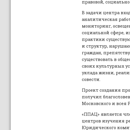
правовой, социально
В задачи центра вх
аналитическая работ
мониторинг, освеще
социальной сфере, 
практики существую
и структур, наруша
граждан, препятств
существовать в обще
своих культурных у
уклада жизни, реали
совести.
Проект создания пр
получил благослове
Московского и всея Р
«ППАЦ» является чл
центров изучения ре
Юридического комит