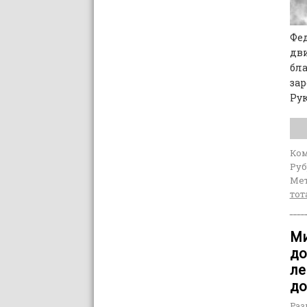
Фе
дв
бл
за
Ру
Ко
Руб
Мет
тот
Ми
до
ле
до
Раз