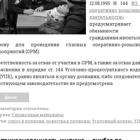
12.08.1995 N 144
ФЗ 
оперативно-розыскн
деятельности»
н
предусматривает
обязанности
гражданина являтьс
зову для проведения гласных оперативно-розыск
роприятий (ОРМ).
етственность за отказ от участия в ОРМ, а также за отказ да
яснения в порядке ст. 144 Уголовно-процессуального код
(УПК), а равно являться к органу дознания, либо следовате
ствующем законодательстве не предусмотрена.
Далее
мментарии
отключены
рика:
Справочные материалы
ки:
опрос в полиции
,
повестка в полицию
,
Уголовный кодекс
,
У