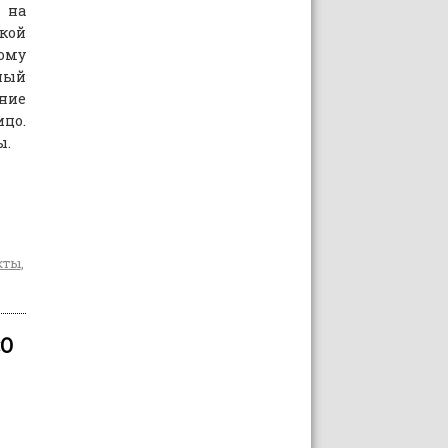
 на
кой
ому
ный
ение
цо.
ы.
кты
,
«О