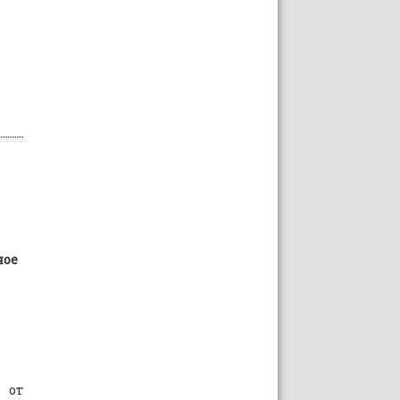
ное
 от