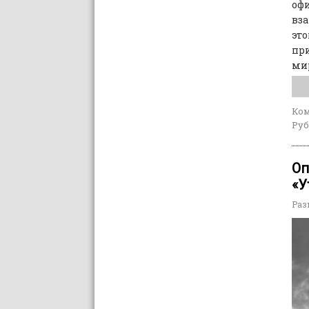
оф
вза
эт
пр
ми
Ко
Руб
Оп
«У
Раз