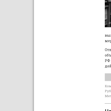
вы
ме
Отв
объ
РФ 
дей
Ко
Руб
Мет