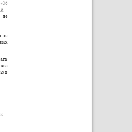
«Об
ой
е
я по
ных
вать
екса
лю в
ПК