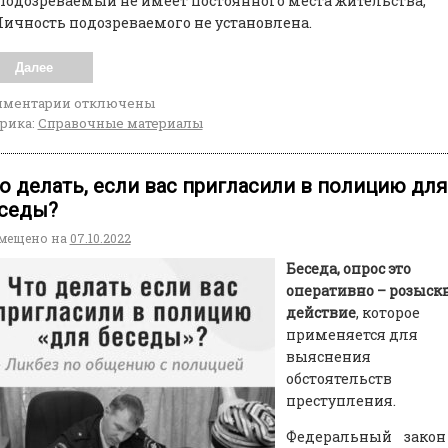
Подозреваемый не имеет постоянного места жительства;
Личность подозреваемого не установлена.
Далее
мментарии
отключены
рика:
Справочные материалы
о делать, если вас пригласили в полицию для
седы?
мещено на
07.10.2022
Беседа, опрос это
оперативно – розыск
действие
, которое
применяется для
выяснения
обстоятельств
преступления.
Федеральный закон