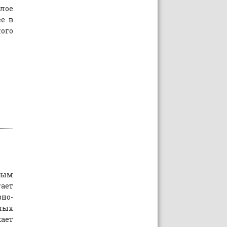
лое
ее в
ого
ным
гает
но-
ных
ает