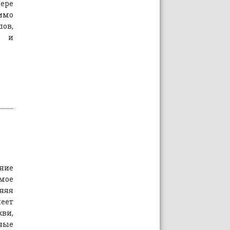
ере
мимо
ов,
м и
ние
мое
няя
ет
ви,
ные