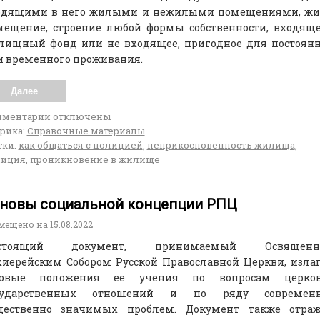
одящими в него жилыми и нежилыми помещениями, жи
мещение, строение любой формы собственности, входящ
лищный фонд или не входящее, пригодное для постоянн
и временного проживания.
Далее
мментарии
отключены
рика:
Справочные материалы
ки:
как общаться с полицией
,
неприкосновенность жилища
,
лиция
,
проникновение в жилище
новы cоциальной концепции РПЦ
мещено на
15.08.2022
стоящий документ, принимаемый Освящен
хиерейским Собором Русской Православной Церкви, изла
зовые положения ее учения по вопросам церков
сударственных отношений и по ряду современ
щественно значимых проблем. Документ также отраж