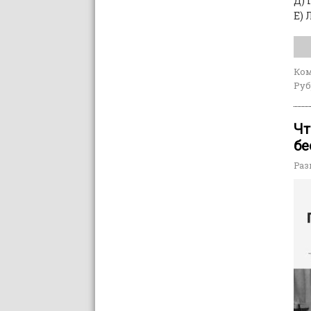
Д) 
Е) 
Ко
Руб
Чт
бе
Раз