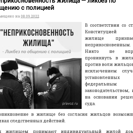
прикосновенность жилища — ликбез по
щению с полицией
мещено на
08.09.2022
В соответствии со ст
Конституцией
жилище признае
неприкосновенным.
Никто не впр
проникнуть в жил
против воли жильцов
исключением случа
установленных
федеральным
законодательством,
на основании реше
суда.
оникновение в жилище без согласия жильцов возможн
ках следственных действий.
д жилищем понимают индивидуальный жилой до