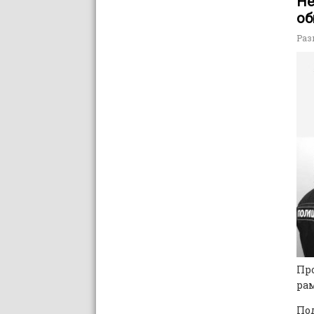
Не
об
Раз
Пр
рам
По