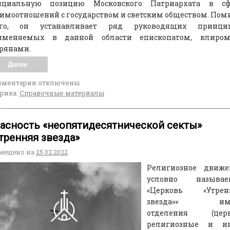
ициальную позицию Московского Патриархата в сф
имоотношений с государством и светским обществом. По
ого, он устанавливает ряд руководящих принцип
именяемых в данной области епископатом, клиро
рянами.
Далее
мментарии
отключены
рика:
Справочные материалы
асность «неопятидесятнической секты»
тренняя звезда»
мещено на
25.02.2022
Религиозное движе
условно называе
«Церковь «Утрен
звезда»» име
отделения (церк
религиозные и и