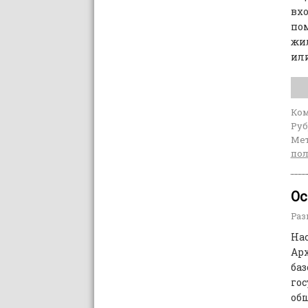
вх
по
жи
ил
Ко
Руб
Мет
по
Ос
Раз
На
Ар
ба
го
об