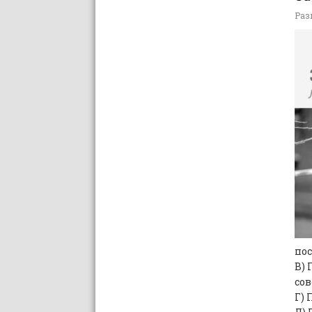
Раз
пос
В) 
со
Г) 