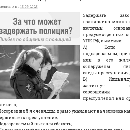
мещено на
13.09.2023
Задержать зако
гражданина можно 
наличии основан
предусмотренных ст
УПК РФ, а именно:
А) Если 
подозреваемом, при
или в его жил
обнаружены яв
следы преступления;
Б) Индивиду
застигнут п
совершении
преступления или с
ле него;
Потерпевший и очевидцы прямо указывают на человека ка
вершившего преступление;
Подозреваемый пытался сбежать;