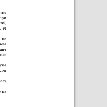
нно
при
ий,
. 91
на
 нем
ище
ные
ум
ри
разу
к на