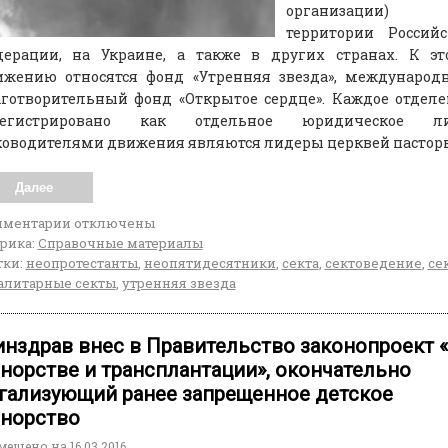
организации)
территории Российс
дерации, на Украине, а также в других странах. К эт
ижению относятся фонд «Утренняя звезда», международ
аготворительный фонд «Открытое сердце». Каждое отдел
регистрировано как отдельное юридическое ли
ководителями движения являются лидеры церквей пастор
Далее
мментарии
отключены
рика:
Справочные материалы
ки:
неопротестанты
,
неопятидесятники
,
секта
,
сектоведение
,
се
алитарные секты
,
утренняя звезда
нздрав внес в Правительство законопроект 
норстве и трансплантации», окончательно
гализующий ранее запрещенное детское
норство
мещено на
16.03.2016