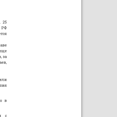
. 25
 РФ
тся
аве
ище
, за
ев,
 или
ния
о в
м с