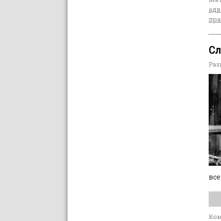
адв
пра
Сл
Раз
все
Ко