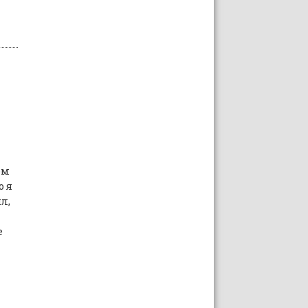
ом
о я
л,
е