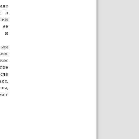
иде
, а
ании
ее
о и
льзя
ким
ным
гие
сле
ие,
вы,
жет