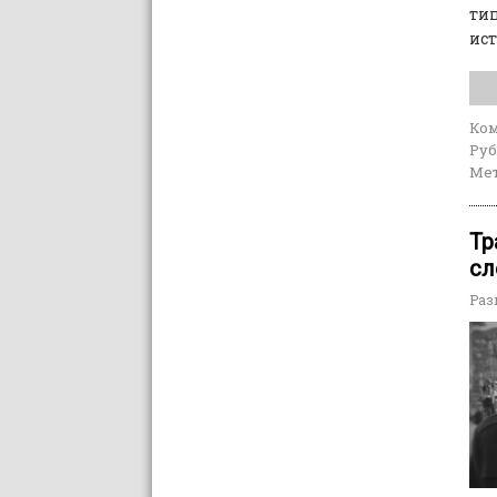
тип
ист
Ко
Руб
Мет
Тр
сл
Раз