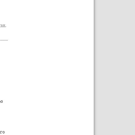
тан
,
ую
го