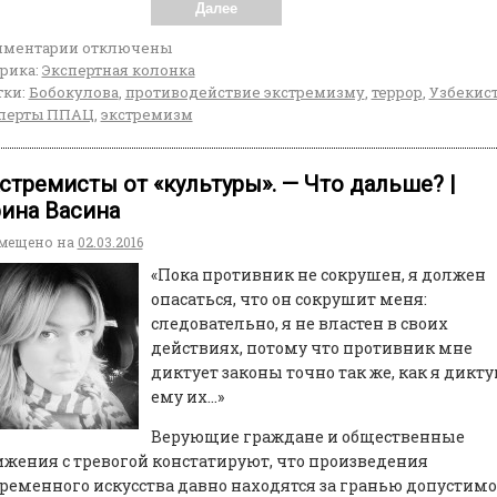
Далее
мментарии
отключены
рика:
Экспертная колонка
ки:
Бобокулова
,
противодействие экстремизму
,
террор
,
Узбекис
перты ППАЦ
,
экстремизм
стремисты от «культуры». — Что дальше? |
ина Васина
мещено на
02.03.2016
«Пока противник не сокрушен,
я должен
опасаться, что он сокрушит меня:
следовательно, я не властен в своих
действиях, потому что противник мне
диктует законы точно так же, как я дикт
ему их…»
Верующие граждане и общественные
жения с тревогой констатируют, что произведения
ременного искусства давно находятся за гранью допустимо