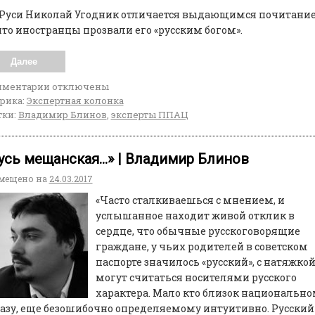
 Руси Николай Угодник отличается выдающимся почитани
что иностранцы прозвали его «русским богом».
Далее
мментарии
отключены
рика:
Экспертная колонка
ки:
Владимир Блинов
,
эксперты ППАЦ
усь мещанская…» | Владимир Блинов
мещено на
24.03.2017
«Часто сталкиваешься с мнением, и
услышанное находит живой отклик в
сердце, что обычные русскоговорящие
граждане, у чьих родителей в советском
паспорте значилось «русский», с натяжко
могут считаться носителями русского
характера. Мало кто близок национальн
азу, еще безошибочно определяемому интуитивно. Русский