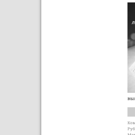
вып
Ко
Руб
Мет