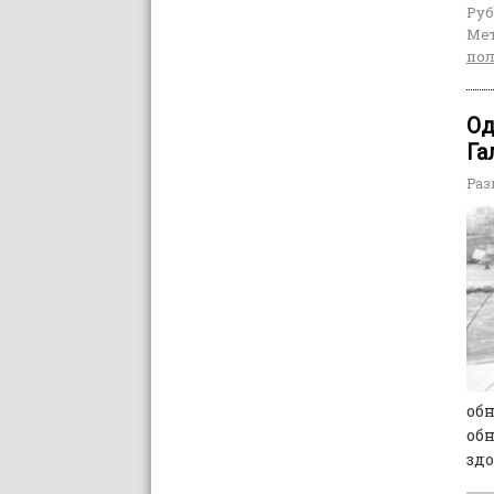
Руб
Мет
пол
Од
Га
Раз
обн
обн
здо