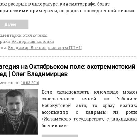
аж раскрыт в литературе, кинематографе, богат
орическими примерами, но редок в повседневной жизни».
Далее
мментарии
отключены
рика:
Экспертная колонка
ки:
Владимир Блинов
,
эксперты ППАЦ
агедия на Октябрьском поле: экстремистский
ед | Олег Владимирцев
мещено на
10.03.2016
Если скомпоновать ключевые моме
совершенного няней из Узбекист
Бобокуловой акта, то сразу возник
ассоциации с кадрами из роли
«Исламского государства», с шахидка
боевиками.