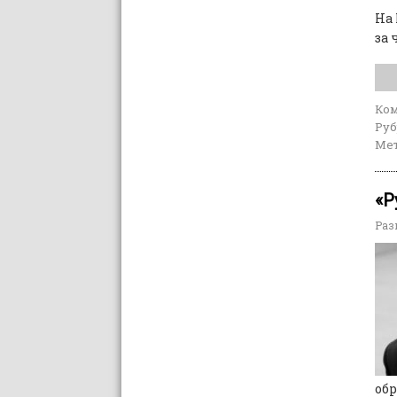
На
за 
Ко
Руб
Мет
«Р
Раз
обр