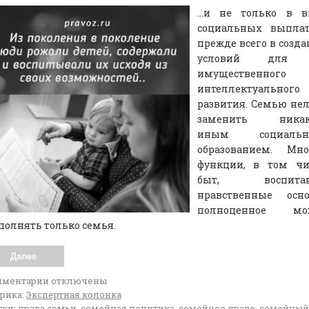
…и не только в в
социальных выплат
прежде всего в созд
условий для 
имущественног
интеллектуального
развития. Семью не
заменить ника
иным социаль
образованием. Мно
функции, в том чи
быт, воспитан
нравственные осно
полноценное мо
олнять только семья.
Далее
мментарии
отключены
рика:
Экспертная колонка
ки:
права семьи
,
семейная политика
,
семейное право
,
семейный