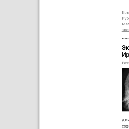
Ко
Руб
Мет
экс
Эк
Ир
Раз
дви
сов