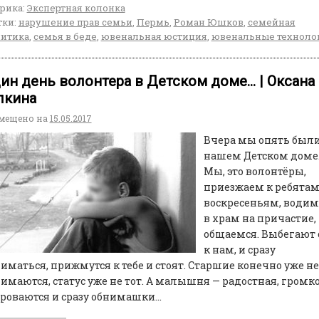
рика:
Экспертная колонка
ки:
нарушение прав семьи
,
Пермь
,
Роман Юшков
,
семейная
итика
,
семья в беде
,
ювенальная юстиция
,
ювенальные техноло
ин день волонтера в Детском доме… | Оксана
лкина
мещено на
15.05.2017
Вчера мы опять были
нашем Детском доме
Мы, это волонтёры,
приезжаем к ребятам
воскресеньям, водим
в храм на причастие,
общаемся. Выбегают 
к нам, и сразу
иматься, прижмутся к тебе и стоят. Старшие конечно уже не
имаются, статус уже не тот. А малышня — радостная, громк
роваются и сразу обнимашки…