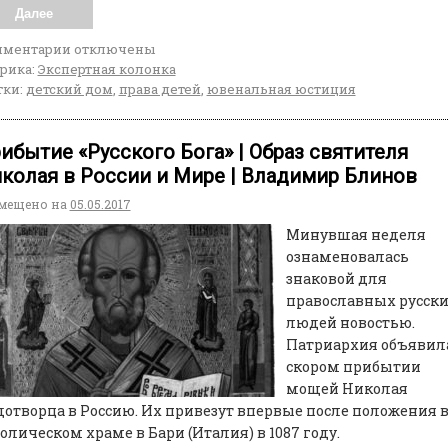
Далее
мментарии
отключены
рика:
Экспертная колонка
ки:
детский дом
,
права детей
,
ювенальная юстиция
ибытие «Русского Бога» | Образ святителя
колая в России и Мире | Владимир Блинов
мещено на
05.05.2017
Минувшая неделя
ознаменовалась
знаковой для
православных русск
людей новостью.
Патриархия объявила
скором прибытии
мощей Николая
отворца в Россию. Их привезут впервые после положения 
олическом храме в Бари (Италия) в 1087 году.