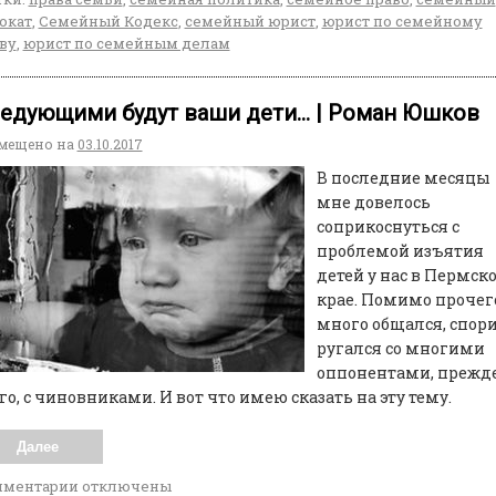
окат
,
Семейный Кодекс
,
семейный юрист
,
юрист по семейному
ву
,
юрист по семейным делам
едующими будут ваши дети… | Роман Юшков
мещено на
03.10.2017
В последние месяцы
мне довелось
соприкоснуться с
проблемой изъятия
детей у нас в Пермск
крае. Помимо прочег
много общался, спори
ругался со многими
оппонентами, прежд
го, с чиновниками. И вот что имею сказать на эту тему.
Далее
мментарии
отключены