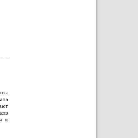
нты
ана
ают
ков
ми и