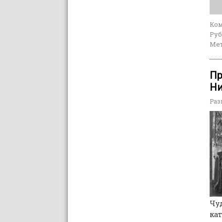
Ко
Руб
Мет
Пр
Ни
Раз
Чуд
кат