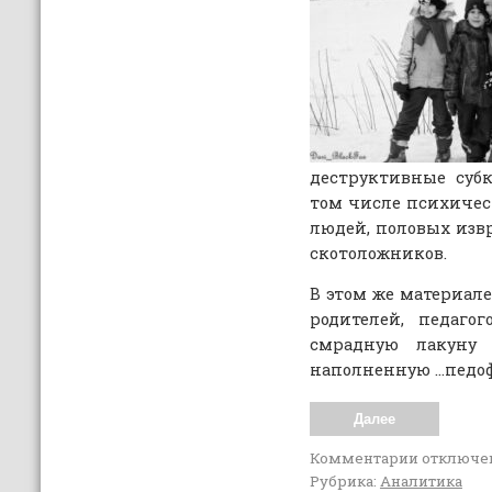
деструктивные суб
том числе психиче
людей, половых изв
скотоложников.
В этом же материал
родителей, педаго
смрадную лакуну 
наполненную …педо
Далее
Комментарии
отключе
Рубрика:
Аналитика