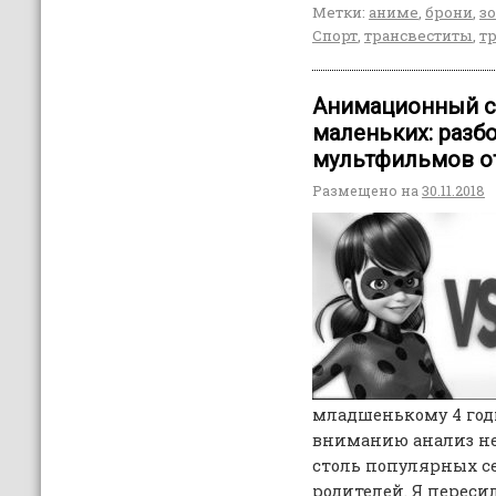
Метки:
аниме
,
брони
,
з
Спорт
,
трансвеститы
,
т
Анимационный с
маленьких: разб
мультфильмов о
Размещено на
30.11.2018
младшенькому 4 го
вниманию анализ н
столь популярных се
родителей. Я переси