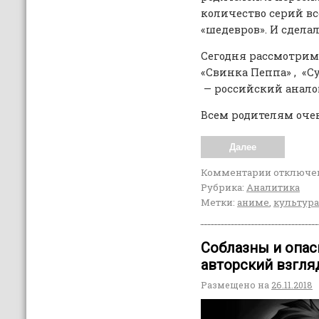
количество серий в
«шедевров». И сдела
Сегодня рассмотри
«Свинка Пеппа» , «С
— российский аналог
Всем родителям оче
Далее
Комментарии
отключе
Рубрика:
Аналитика
Метки:
аниме
,
культура
Соблазны и опас
авторский взгля
Размещено на
26.11.2018