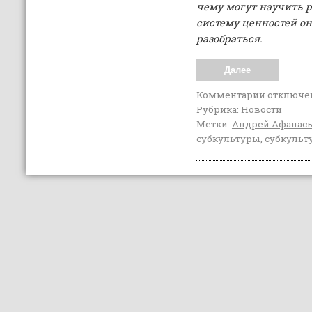
чему могут научить р
систему ценностей о
разобраться.
Далее
Комментарии
отключе
Рубрика:
Новости
Метки:
Андрей Афанас
субкультуры
,
субкульт