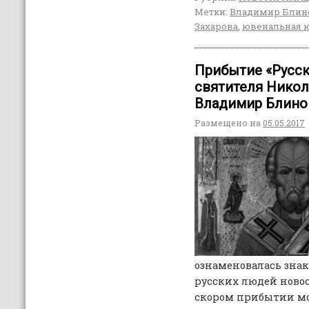
Метки:
Владимир Блин
Захарова
,
ювенальная 
Прибытие «Русско
святителя Никол
Владимир Блино
Размещено на
05.05.2017
ознаменовалась зна
русских людей ново
скором прибытии мо