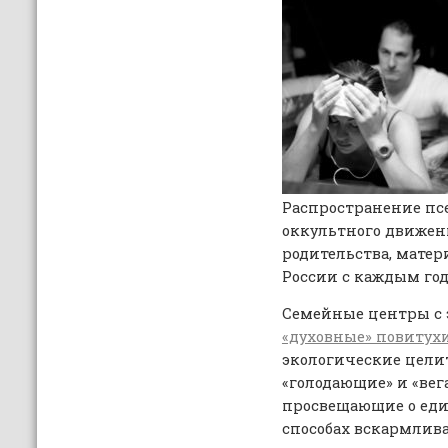
Распространение пс
оккультного движен
родительства, матер
России с каждым год
Семейные центры с 
«духовные» повитух
экологические цели
«голодающие» и «вега
просвещающие о ед
способах вскармлив