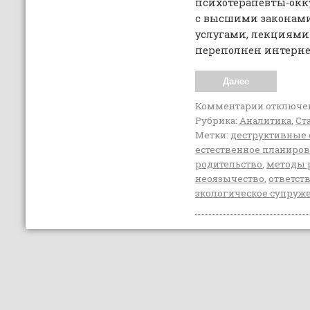
психотерапевты-окк
с высшими законами
услугами, лекциями
переполнен интерне
Далее
Комментарии
отключе
Рубрика:
Аналитика
,
Ст
Метки:
деструктивные 
естественное планиро
родительство
,
методы 
неоязычество
,
ответст
экологическое супруж