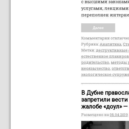
с высшими законами
услугами, лекциями
переполнен интерне
Далее
Комментарии
отключе
Рубрика:
Аналитика
,
Ст
Метки:
деструктивные 
естественное планиро
родительство
,
методы 
неоязычество
,
ответст
экологическое супруж
В Дубне правосл
запретили вести
жалобе «доул» 
Размещено на
08.04.2019