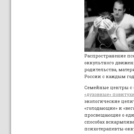
Распространение пс
оккультного движен
родительства, матер
России с каждым год
Семейные центры с 
«духовные» повитух
экологические цели
«голодающие» и «вега
просвещающие о ед
способах вскармлив
психотерапевты-окк