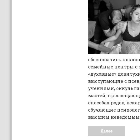
обосновались покло
семейные центры с 
«духовные» повитухи
выступающие с псе
учениями, оккульти
мастей, просвещающ
способах родов, вск
обучающие психолог
высшим неведомым 
Далее