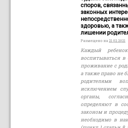
споров, связанн
законных интере
непосредственно
здоровью, а так
лишении родител
Размещено на
21.02.2021
Каждый ребено
воспитываться в 
проживание с род
а также право не 
родителями во
исключением слу
органы, согла
определяют в со
законом и процеду
необходимо в на
(пункт 1 статьи 8