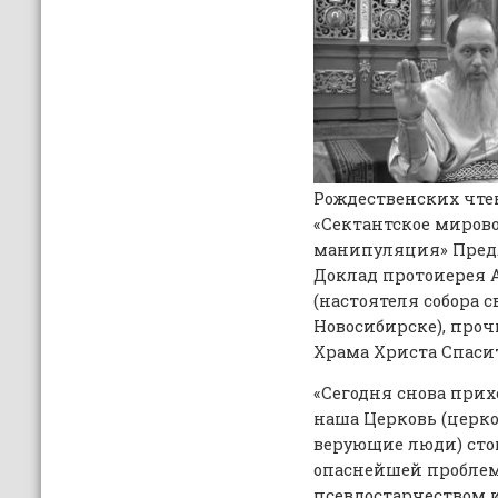
Рождественских чте
«Сектантское мирово
манипуляция» Пред
Доклад протоиерея 
(настоятеля собора с
Новосибирске), про
Храма Христа Спаси
«Сегодня снова прих
наша Церковь (церко
верующие люди) стои
опаснейшей пробле
псевдостарчеством 