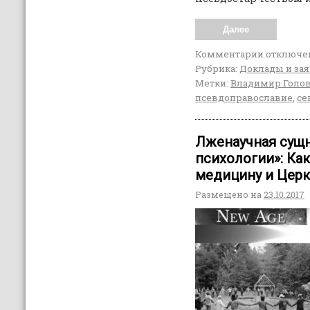
Далее
Комментарии
отключе
Рубрика:
Доклады и за
Метки:
Владимир Голо
псевдоправославие
,
се
Лженаучная сущ
психологии»: Ка
медицину и Церк
Размещено на
23.10.2017