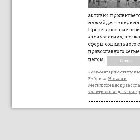
активно продвигаетс
нью-эйдж – «перина
Проникновение этой
«психологии», к сож
сферы социального 
православного сегме
целом.
Далее
Комментарии
отключе
Рубрика:
Новости
Метки:
псевдоправосл
холотропное дыхание
,