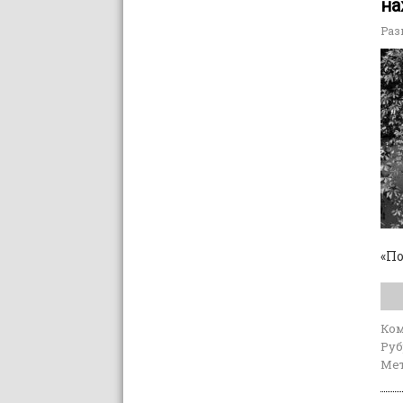
на
Раз
«По
Ко
Руб
Мет