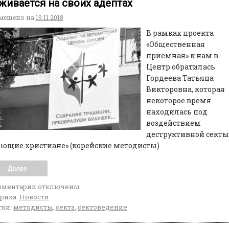
живается на своих адептах
мещено на
19.11.2018
В рамках проекта
«Общественная
приемная» к нам в
Центр обратилась
Гордеева Татьяна
Викторовна, которая
некоторое время
находилась под
воздействием
деструктивной секты
ющие христиане» (корейские методисты).
Далее
мментарии
отключены
рика:
Новости
ки:
методисты
,
секта
,
сектоведение