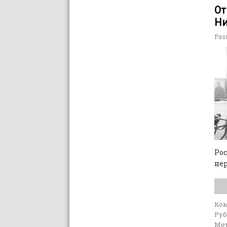
От
Ни
Раз
Рос
не
Ко
Руб
Мет