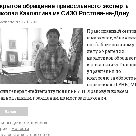
крытое обращение православного эксперта
колая Каклюгина из СИЗО Ростова-на-Дону
мещено на
07.11.2018
Православный секто
и нарколог, обвинен
по сфабрикованному
делу о хранении
наркотиков обращает
к начальнику Главно
управления по
контролю за оборото
наркотиков (ГУНК) М
сии генерал-лейтенанту полиции А.И. Храпову и ко всем
равнодушным гражданам из мест заключения:
Далее
мментарии
отключены
рика:
Новости
ки:
секта
,
сектоведение