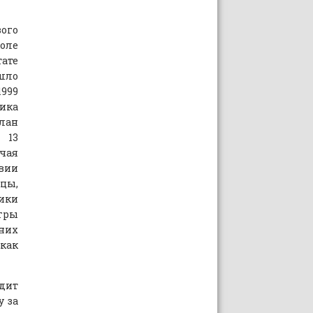
ого
оле
ате
шло
1999
ика
лан
 13
чая
твии
цы,
тики
игры
йних
как
дит
у за