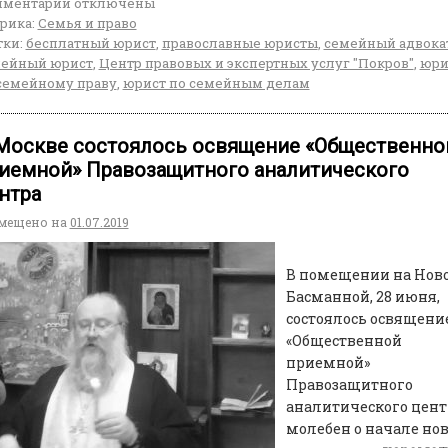
мментарии
отключены
рика:
Семья и право
ки:
бесплатный юрист
,
православные юристы
,
семейный адвока
ейный юрист
,
Центр правовых и экспертных услуг "Покров"
,
юри
семейному праву
,
юрист по семейным делам
Москве состоялось освящение «Общественно
иемной» Правозащитного аналитического
нтра
мещено на
01.07.2019
В помещении на Нов
Басманной, 28 июня,
состоялось освящени
«Общественной
приемной»
Правозащитного
аналитического цент
молебен о начале но