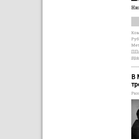
Ник
Ко
Руб
Мет
ПП
пра
В 
тр
Раз