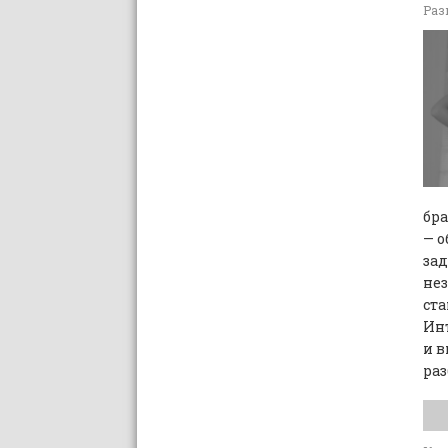
Раз
бра
— о
зад
не
ста
Ин
и в
раз