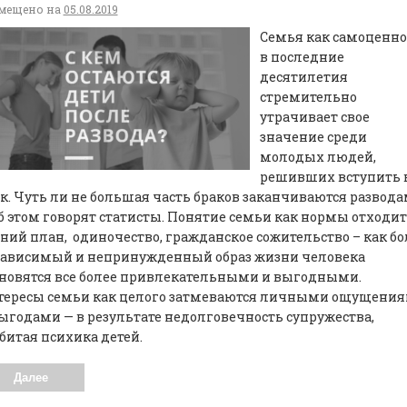
мещено на
05.08.2019
Семья как самоценно
в последние
десятилетия
стремительно
утрачивает свое
значение среди
молодых людей,
решивших вступить 
к. Чуть ли не большая часть браков заканчиваются развода
б этом говорят статисты. Понятие семьи как нормы отходит
ний план, одиночество, гражданское сожительство – как бо
зависимый и непринужденный образ жизни человека
новятся все более привлекательными и выгодными.
тересы семьи как целого затмеваются личными ощущени
ыгодами — в результате недолговечность супружества,
битая психика детей.
Далее