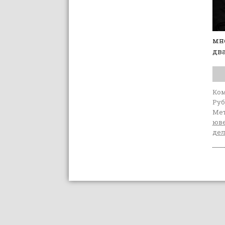
мно
два
Ко
Руб
Мет
юве
де