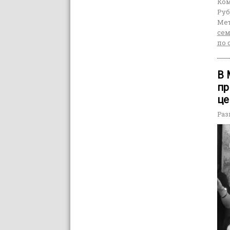
Ко
Руб
Мет
сем
по 
В 
пр
це
Раз