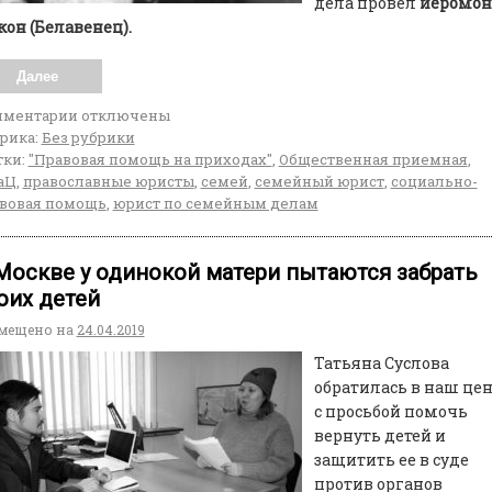
дела провел
иеромон
он (Белавенец).
Далее
мментарии
отключены
рика:
Без рубрики
ки:
"Правовая помощь на приходах"
,
Общественная приемная
,
аЦ
,
православные юристы
,
семей
,
семейный юрист
,
социально-
вовая помощь
,
юрист по семейным делам
Москве у одинокой матери пытаются забрать
оих детей
мещено на
24.04.2019
Татьяна Суслова
обратилась в наш це
с просьбой помочь
вернуть детей и
защитить ее в суде
против органов