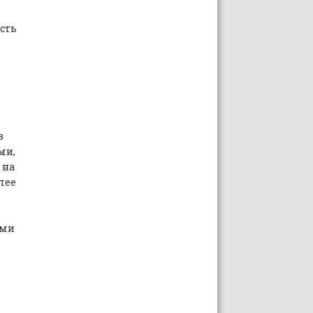
сть
в
ми,
 на
лее
ями