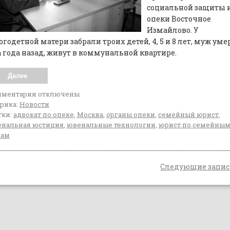
социальной защиты 
опеки Восточное
Измайлово. У
годетной матери забрали троих детей, 4, 5 и 8 лет, муж уме
 года назад, живут в коммунальной квартире.
Далее
мментарии
отключены
рика:
Новости
ки:
адвокат по опеке
,
Москва
,
органы опеки
,
семейный юрист
,
нальная юстиция
,
ювенальные технологии
,
юрист по семейны
лам
Следующие запи