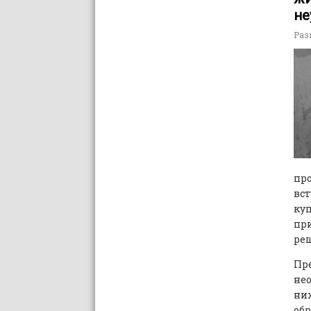
не
Раз
про
вст
ку
при
реш
Пре
нео
них
обр