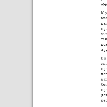
обр
Юр
ква
нал
пр
зак
теч
по
др
В н
зая
пр
нап
инс
Сот
про
дан
пер