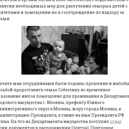
инятии необходимых мер для разлучения семерых детей с
ителями и помещении их в госучреждение по надзору за
тьми.
начале мая сотрудниками были поданы прошения и жалобы
сьбой предоставить семье Собетских во временное
льзование жилое помещение для проживания в Департаме
одского имущества г. Москвы, префекту Южного
инистративного округа Москвы, мэру города Москвы, в
инистрацию Президента, а также на имя Президента РФ
ина. На что из Департамента имущества поступил
отказ
пии документов в распоряжении Центра). Повторное