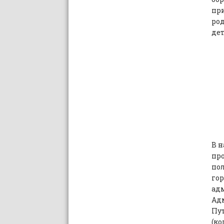
пр
род
де
В 
про
по
гор
адм
Адм
Пут
(ко