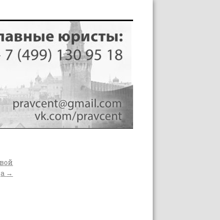
овой
да
→