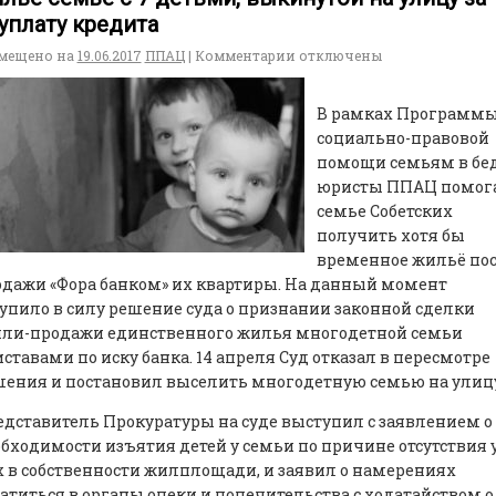
уплату кредита
мещено на
19.06.2017
ППАЦ
|
Комментарии
отключены
В рамках Программ
социально-правовой
помощи семьям в бед
юристы ППАЦ помог
семье Собетских
получить хотя бы
временное жильё по
дажи «Фора банком» их квартиры. На данный момент
упило в силу решение суда о признании законной сделки
пли-продажи единственного жилья многодетной семьи
ставами по иску банка. 14 апреля Суд отказал в пересмотре
ения и постановил выселить многодетную семью на улиц
дставитель Прокуратуры на суде выступил с заявлением о
бходимости изъятия детей у семьи по причине отсутствия 
 в собственности жилплощади, и заявил о намерениях
атиться в органы опеки и попечительства с ходатайством о