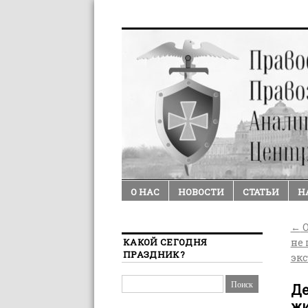
О НАС
НОВОСТИ
СТАТЬИ
Н
←
О
КАКОЙ СЕГОДНЯ
не
ПРАЗДНИК?
экс
Де
жи