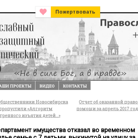
Пожертвовать
АШИ ПРОЕКТЫ
ВИДЕО
КОНТАКТЫ
бщественники Новосибирска
Отчет об оказанной прав
 пропустили «Алгоритм
помощи за апрель 2017 го
тренного изъятия детей…»
партамент имущества отказал во временном
лье семье с 7 детьми, выкинутой на улицу за