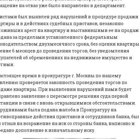
ащение на отказ уже было направлено в департамент.
истами был выявлен ряд нарушений в процедуре продажи
ртиры и в действиях судебных приставов, незаконно
оживших арест на квартиру и выставившими ее на продаж
одана за пределами установленного федеральным
онодательством двухмесячного срока, без оценки квартиры
ение 6 месяцев до проведения торгов, без уведомления
купателей об обременениях на недвижимое имущество и
угими.
астоящее время в прокуратуре г. Москвы по нашему
влению проверяется законность проведения торгов по
одаже квартиры. При выявлении нарушений нами будет
равлено заявление о пересмотре решения суда первой
танции в связи с вновь открывшимися обстоятельствами.
рудниками была подана жалоба в Прокуратуру на
тивоправные действия приставов и сотрудников банка, бы
 отзыв на возражение на иск со стороны банка, написано и
едано дополнение к изначальному иску.