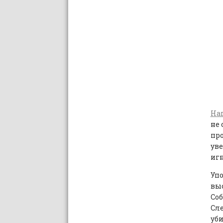
На
не 
про
уве
игн
Упо
выс
Соб
Сле
уби