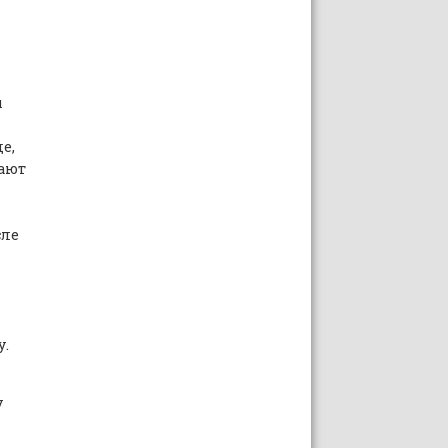
ы
е,
ают
сле
у.
у