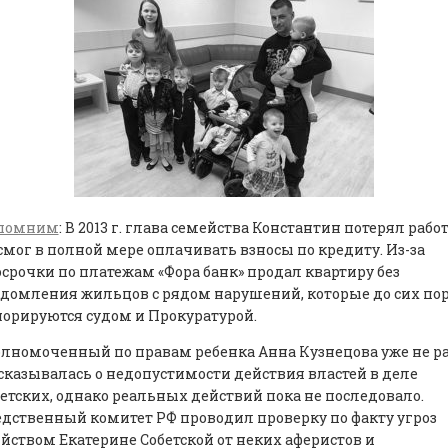
помним
: В 2013 г. глава семейства Константин потерял работ
смог в полной мере оплачивать взносы по кредиту. Из-за
срочки по платежам «Фора банк» продал квартиру без
домления жильцов с рядом нарушений, которые до сих по
орируются судом и Прокуратурой.
лномоченный по правам ребенка Анна Кузнецова уже не р
казывалась о недопустимости действия властей в деле
етских, однако реальных действий пока не последовало.
дственный комитет РФ проводил проверку по факту угроз
йством Екатерине Собетской от неких аферистов и