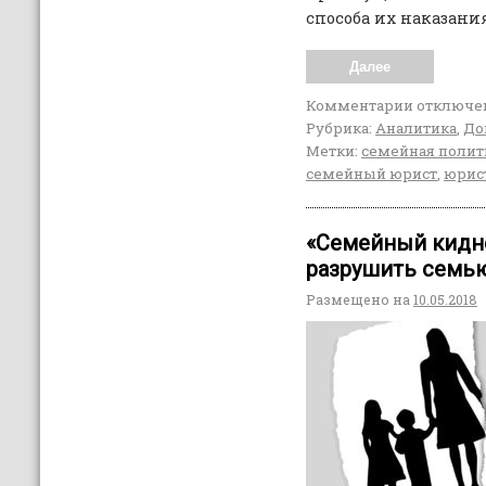
способа их наказания
Далее
Комментарии
отключе
Рубрика:
Аналитика
,
До
Метки:
семейная полит
семейный юрист
,
юрис
«Семейный кидне
разрушить семь
Размещено на
10.05.2018