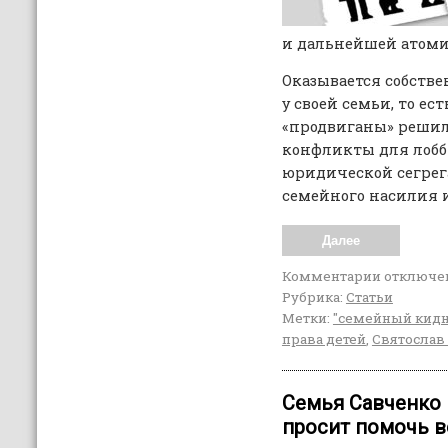
и дальнейшей атоми
Оказывается собств
у своей семьи, то ес
«продвиганы» решил
конфликты для лобб
юридической сегрег
семейного насилия 
Далее
Комментарии
отключе
Рубрика:
Статьи
Метки:
"семейный кид
права детей
,
Святослав
Семья Савченко 
просит помочь в