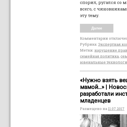
спорил, ругался со
всего, с чиновниками
эту тему.
Далее
Комментарии
отключе
Рубрика:
Экспертная ко
Метки:
нарушение прав
семейная политика
,
сем
ювенальные технолог
«Нужно взять ве
мамой…» | Ново
разработали инс
младенцев
Размещено на
11.07.2017