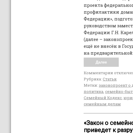
проекта федеральног
профилактики домаш
Федерации», подгото
руководством замест
Федерации Г.Н. Карел
(далее – законопрое
ещё не внесён в Гос
на предварительной
Далее
Комментарии
отключе
Рубрика:
Статьи
Метки:
законопроект о
политика
,
семейно-быт
Семейный Кодекс
,
юри
семейным делам
«Закон о семейн
приведет к раз