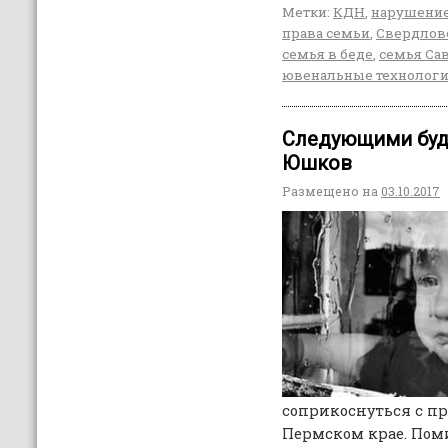
Метки:
КДН
,
нарушение
права семьи
,
Свердловс
семья в беде
,
семья Са
ювенальные технолог
Следующими буду
Юшков
Размещено на
03.10.2017
соприкоснуться с пр
Пермском крае. Поми