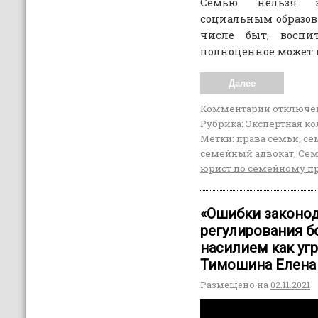
Семью нельзя 
социальным образов
числе быт, воспит
полноценное может 
Далее
Комментарии
отключе
Рубрика:
Экспертная ко
Метки:
права семьи
,
се
семейный адвокат
,
Сем
юрист по семейному п
«Ошибки законо
регулирования 
насилием как угр
Тимошина Елена
Размещено на
02.11.2021