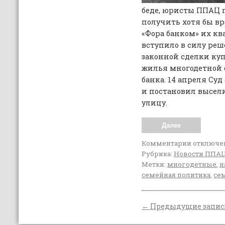
беде, юристы ППАЦ 
получить хотя бы в
«Фора банком» их к
вступило в силу реш
законной сделки ку
жилья многодетной 
банка. 14 апреля Су
и постановил высел
улицу.
Далее
Комментарии
отключе
Рубрика:
Новости ППА
Метки:
многодетные
,
н
семейная политика
,
сем
←
Предыдущие запис