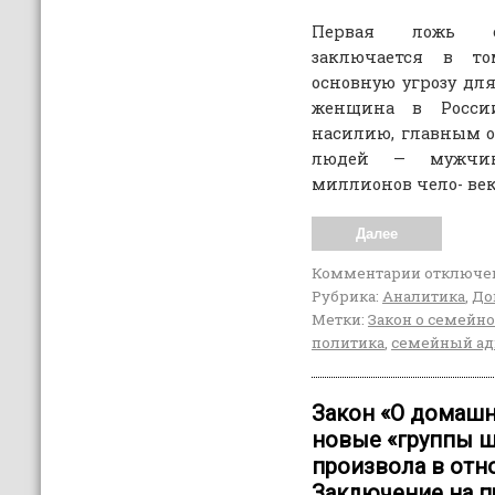
Первая ложь ст
заключается в то
основную угрозу для
женщина в России
насилию, главным об
людей — мужчин»
миллионов чело- век в
Далее
Комментарии
отключе
Рубрика:
Аналитика
,
До
Метки:
Закон о семейн
политика
,
семейный ад
Закон «О домашн
новые «группы 
произвола в отн
Заключение на п