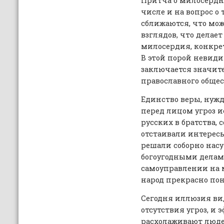
Притча о милосердн
числе и на вопрос о 
сближаются, что мо
взглядов, что делае
милосердия, конкре
В этой порой невид
заключается значит
православного общес
Единство веры, нужд
перед лицом угроз 
русских в братства, 
отстаивали интересы
решали соборно нас
богоугодными делами
самоуправлении на 
народ прекрасно пон
Сегодня иллюзия ви
отсутствия угроз, и
расхолаживают люде