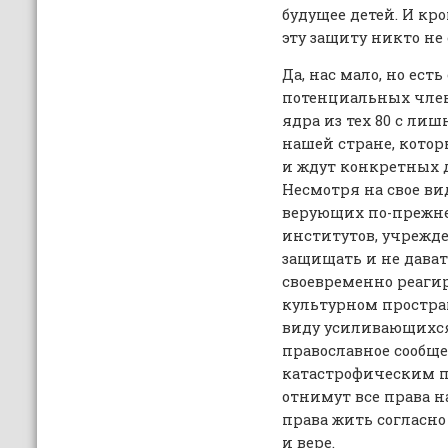
будущее детей. И кр
эту защиту никто не
Да, нас мало, но ест
потенциальных член
ядра из тех 80 с л
нашей стране, котор
и ждут конкретных д
Несмотря на свое ви
верующих по-прежне
институтов, учрежд
защищать и не дават
своевременно реагир
культурном простран
виду усиливающихся
православное сообще
катастрофическим по
отнимут все права н
права жить согласн
и вере.