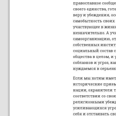
православное сообще
своего единства, гот
веру и убеждения, о
самобытность своих
участвующее в жизн
незначительно. А у
самоорганизацию, от
собственных инстит
социальный состав с
общества в целом, и
соблазнов и угроз, 
нуждаемся в серьезн
Если мы хотим иметь
исторические прие
нации, охранители т
соответствии со сво
религиозными убежд
усиливающихся угр
себя и отстаивать св