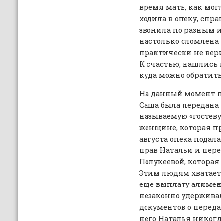
время мать, как могл
ходила в опеку, спра
звонила по разным 
настолько сломлена 
практически не вери
К счастью, нашлись 
куда можно обратить
На данный момент п
Саша была передана 
называемую «гостеву
женщине, которая пр
августа опека подал
прав Натальи и пере
Полукеевой, которая
Этим людям хватает 
еще выплату алимент
незаконно удержива
документов о переда
него Наталья никогд