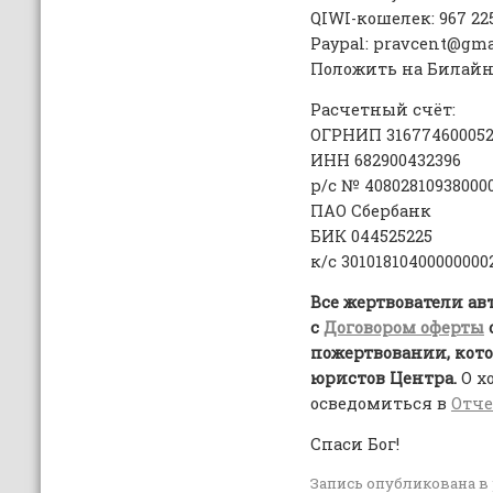
QIWI-кошелек: 967 225
Paypal: pravcent@gma
Положить на Билайн: 
Расчетный счёт:
ОГРНИП 316774600052
ИНН 682900432396
р/с № 408028109380000
ПАО Сбербанк
БИК 044525225
к/с 30101810400000000
Все жертвователи а
с
Договором оферты
пожертвовании, кото
юристов Центра.
О х
осведомиться в
Отче
Спаси Бог!
Запись опубликована в