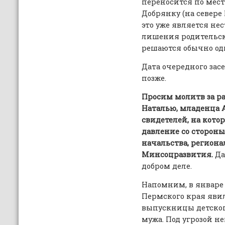
переносится по мест
Добрянку (на севере 
это уже является не
лишения родительск
решаются обычно о
Дата очередного зас
позже.
Просим молитв за ра
Наталью, младенца А
свидетелей, на кото
давление со сторон
начальства, регион
Минсоцразвития.
Да
добром деле.
Напомним, в январе 
Пермского края явил
выпускницы детског
мужа. Под угрозой н