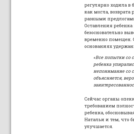
регулярно ходила в б
как могла, возврата 
разными предлогами
Оставления ребенка 
безосновательно выв
временно помещен. С
основаниях удержан
«Все попытки со 
ребенка упиралис
непонимание со с
объясняется, вер
заинтересованнос
Сейчас органы опеки
требованием полнос
ребенка, обосновыва
Натальи и тем, что 
улучшается.