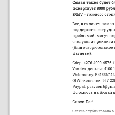
Семья также будет бл
пожертвует 8000 руб
зиму
– газового отоп
Все, кто хочет помо
поддержать сотрудни
проблемой, могут пе
следующие реквизит
(Благотворительное
Наталье!):
Сбер: 4276 4000 4576 1
Yandex-деньги: 4100 1
Webmoney: R413367428
QIWI-кошелек: 967 225
Paypal: pravcent@gma
Положить на Билайн: 
Спаси Бог!
Запись опубликована в