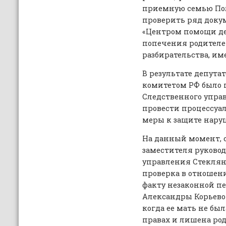
приемную семью Полу
проверить ряд доку
«Центром помощи де
попечения родителей
разбирательства, и
В результате депута
комитетом РФ было 
Следственного упра
провести процессуа
меры к защите нару
На данный момент, 
заместителя руковод
управления Стеклянн
проверка в отношен
факту незаконной п
Александры Корьево
когда ее мать не бы
правах и лишена род