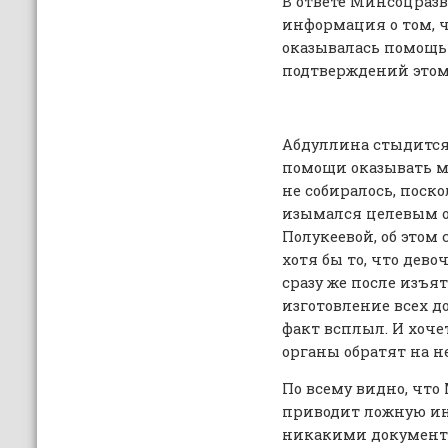
В ответе Минсоцраз
информация о том, 
оказывалась помощь
подтверждений этому
Абдуллина стыдится
помощи оказывать м
не собиралось, поск
изымался целевым о
Полукеевой, об этом 
хотя бы то, что дев
сразу же после изъя
изготовление всех д
факт всплыл. И хоче
органы обратят на н
По всему видно, чт
приводит ложную и
никакими документ