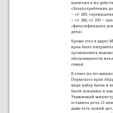
наличия в их дейст
«Злоупотребление 
— ст. 285; «превыш
— ст. 286; ст. 293 – ха
«фальсификация док
дела».
Кроме того в адрес
края было направлен
организовать ведом
обоснованности изъ
семьи.
В ответ на это мини
Пермского края Абду
виде набор басен и 
были доказаны в ход
Уважаемый министр 
оставила дочь 13 янв
даже есть некий акт