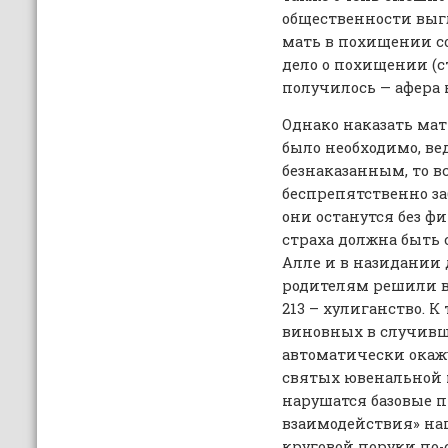
общественности выг
мать в похищении с
дело о похищении (ст
получилось — афера н
Однако наказать мат
было необходимо, ве
безнаказанным, то в
беспрепятственно за
они останутся без ф
страха должна быть 
Алле и в назидании
родителям решили во
213 – хулиганство. К
виновных в случив
автоматически окажу
святых ювенальной 
нарушатся базовые 
взаимодействия» на
круговой поруки по-