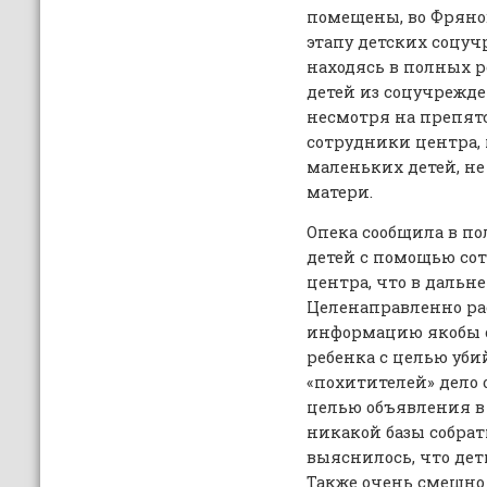
помещены, во Фрянов
этапу детских соцуч
находясь в полных р
детей из соцучрежден
несмотря на препят
сотрудники центра,
маленьких детей, н
матери.
Опека сообщила в п
детей с помощью со
центра, что в дальн
Целенаправленно ра
информацию якобы 
ребенка с целью уби
«похитителей» дело о
целью объявления в
никакой базы собрат
выяснилось, что дет
Также очень смешно 