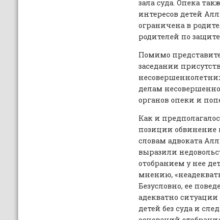
зала суда. Опека та
интересов детей Алл
ограничена в родите
родителей по защите
Помимо представител
заседании присутст
несовершеннолетних
делам несовершенно
органов опеки и поп
Как и предполагалос
позиции обвинение н
словам адвоката Ал
выразили недовольст
отобранием у нее дет
мнению, «неадекватн
Безусловно, ее пове
адекватно ситуации 
детей без суда и сл
оснований отобрания