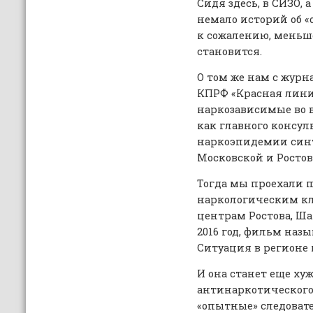
Сидя здесь, в СИЗО, 
немало историй об «о
к сожалению, меньше
становится.
О том же нам с жур
КПРФ «Красная лини
наркозависимые во 
как главного консул
наркоэпидемии синт
Московской и Ростов
Тогда мы проехали 
наркологическим к
центрам Ростова, Ша
2016 год, фильм наз
Ситуация в регионе 
И она станет еще хуж
антинаркотического
«опытные» следовате