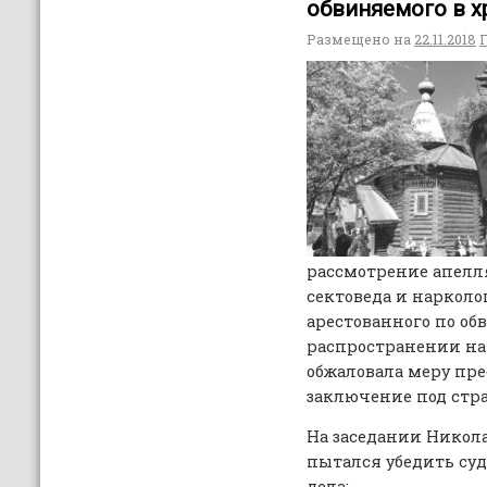
обвиняемого в х
Размещено на
22.11.2018
рассмотрение апелл
сектоведа и наркол
арестованного по о
распространении на
обжаловала меру пр
заключение под стражу
На заседании Никола
пытался убедить суд
дела: