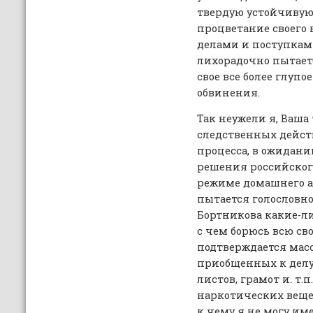
твердую устойчивую 
процветание своего 
делами и поступками
лихорадочно пытаетс
свое все более глупо
обвинения.
Так неужели я, Ваша 
следственных действ
процесса, в ожидани
решения российского
режиме домашнего ар
пытается голословно
Бортникова какие-ли
с чем борюсь всю св
подтверждается мас
приобщенных к делу
листов, грамот и. т.
наркотических веще
к чему я не могу им