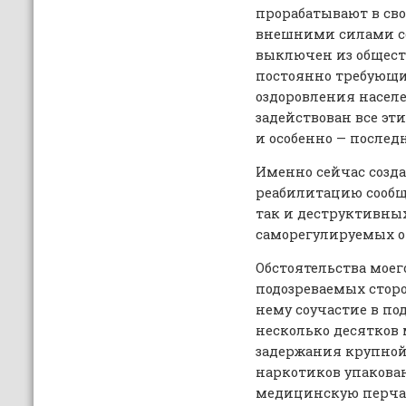
прорабатывают в св
внешними силами со
выключен из общест
постоянно требующи
оздоровления населе
задействован все эти
и особенно — послед
Именно сейчас созд
реабилитацию сообще
так и деструктивных
саморегулируемых о
Обстоятельства моег
подозреваемых сторо
нему соучастие в по
несколько десятков
задержания крупной
наркотиков упакова
медицинскую перчатк