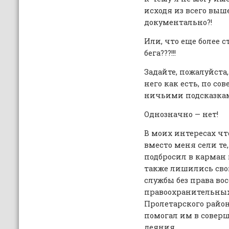
исходя из всего выш
документально?!
Или, что еще более с
бега???!!!
Задайте, пожалуйста,
него как есть, по со
ничьими подсказкам
Однозначно — нет!
В моих интересах ч
вместо меня сели те
подбросил в карман
также лишились сво
службы без права во
правоохранительных
Пролетарского района
помогал им в соверш
деяния.