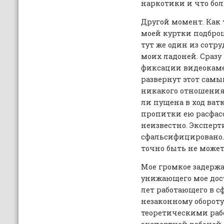
наркотики и что бол
Другой момент. Как 
моей куртки подбро
тут же один из сотр
моих ладоней. Сразу 
фиксации видеокам
развернут этот сам
никакого отношения,
ли пущена в ход ват
пропитки ею расфас
неизвестно. Эксперт
сфальсифицировано.
точно быть не может
Мое громкое задержа
унижающего мое дос
лет работающего в с
незаконному обороту
теоретическими рабо