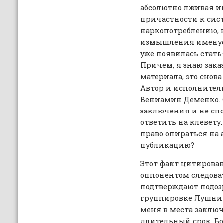
абсолютно лживая и
причастности к сис
наркопотреблению, 
измышления именуе
уже появилась стать
Причем, я знаю зака
материала, это снов
Автор и исполнител
Вениамин Деменко. С
заключения и не спо
ответить на клевету
право опираться на
публикацию?
Этот факт цитирован
оппонентом следова
подтверждают подоз
группировке Лушник
меня в места заключ
длительный срок. Бо