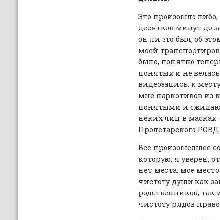
Это произошло либо,
десятков минут до з
он ли это был, об эт
моей транспортировк
было, понятно тепе
понятых и не велась
видеозапись, к мес
мне наркотиков из к
понятыми и ожидаю
неких лиц в масках
Пролетарского РОВД.
Все произошедшее со
которую, я уверен, о
нет места: мое место
чистоту души как з
родственников, так 
чистоту рядов прав