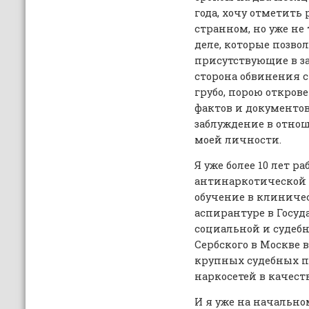
года, хочу отметить
странном, но уже не
деле, которые позво
присутствующие в зал
сторона обвинения с
грубо, порою откров
фактов и документов 
заблуждение в отно
моей личности.
Я уже более 10 лет ра
антинаркотической 
обучение в клиниче
аспирантуре в Госу
социальной и судеб
Сербского в Москве в
крупных судебных п
наркосетей в качеств
И я уже на начально