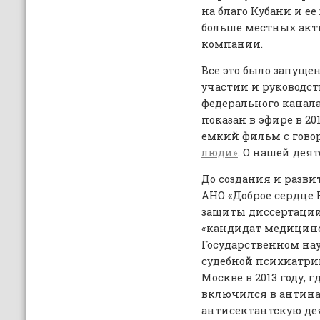
на благо Кубани и ее
больше местных акт
компании.
Все это было запущ
участии и руководст
федерального канала
показан в эфире в 20
емкий фильм с гов
люди»
. О нашей дея
До создания и разв
АНО «Доброе сердце 
защиты диссертации
«кандидат медицинс
Государственном на
судебной психиатрии
Москве в 2013 году, г
включился в антина
антисектантскую де