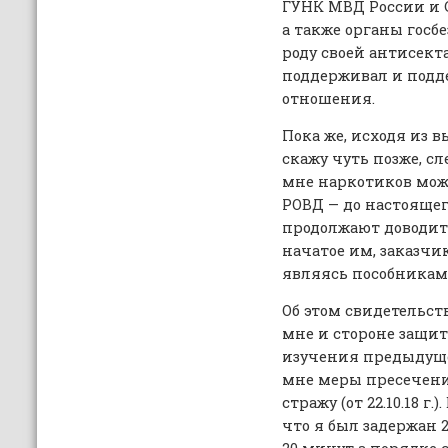
ГУНК МВД России и 
а также органы госб
роду своей антисект
поддерживал и под
отношения.
Пока же, исходя из в
скажу чуть позже, сл
мне наркотиков мож
РОВД — до настояще
продолжают доводит
начатое им, заказчик
являясь пособникам
Об этом свидетельст
мне и стороне защит
изучения предыдуще
мне меры пресечени
стражу (от 22.10.18 г.
что я был задержан 2