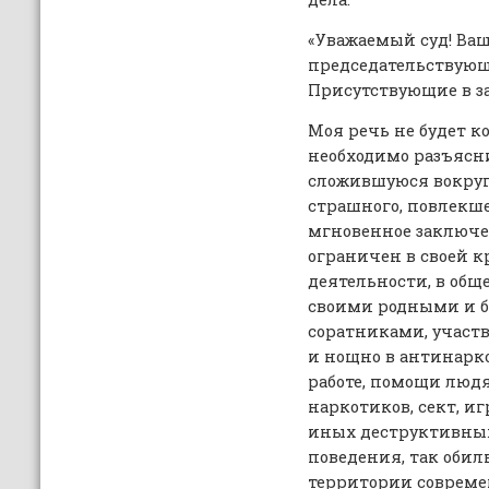
«Уважаемый суд! Ваш
председательствующ
Присутствующие в за
Моя речь не будет к
необходимо разъясн
сложившуюся вокруг
страшного, повлекше
мгновенное заключен
ограничен в своей 
деятельности, в об
своими родными и б
соратниками, участ
и нощно в антинарк
работе, помощи людя
наркотиков, сект, и
иных деструктивных
поведения, так оби
территории совреме