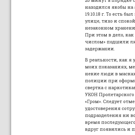
20 минут а порядке с
находился якобы на
19.10.18 г. То есть б
улице, тихо и споко
незаконном хранени
При этом в дело, ка
числом» подшили л
задержании.
В реальности, как я 
моих показаниях, м
некие люди в масках
полиции при оформ
свертка с наркотика
УКОН Пролетарского 
«Гром». Следует отме
удостоверения сотр
подразделения ни во
время последующего 
вдруг появились и 