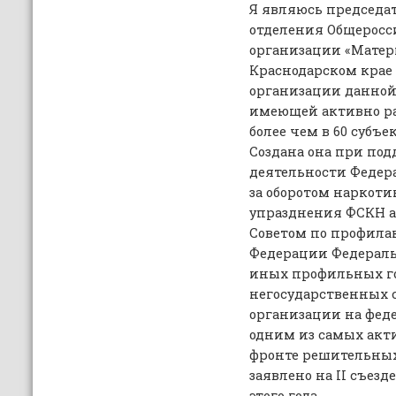
Я являюсь председа
отделения Общеросс
организации «Матер
Краснодарском крае с
организации данной
имеющей активно р
более чем в 60 субъ
Создана она при по
деятельности Федер
за оборотом наркотик
упразднения ФСКН а
Советом по профила
Федерации Федераль
иных профильных г
негосударственных с
организации на фед
одним из самых акт
фронте решительных
заявлено на II cъез
этого года.