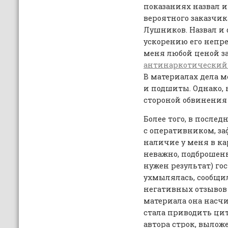
показаниях назвал 
вероятного заказчик
Лушников. Назвал и 
ускорению его непр
меня любой ценой з
антинаркотический 
В материалах дела м
и подшиты. Однако,
стороной обвинения 
Более того, в послед
с оперативником, з
наличие у меня в ка
неважно, подброшен
нужен результат) го
ухмылялась, сообщил
негативных отзывов 
материала она насчи
стала приводить ци
автора строк, вылож