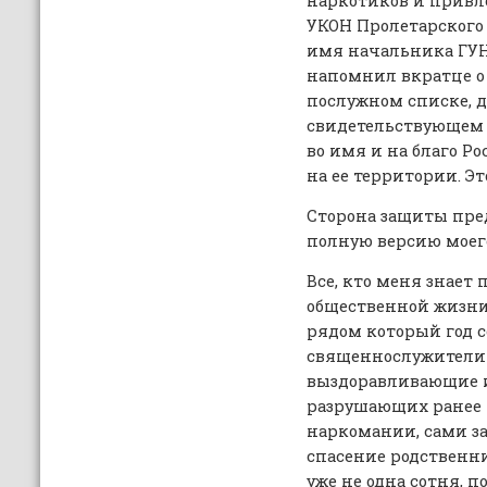
наркотиков и привл
УКОН Пролетарского
имя начальника ГУН
напомнил вкратце о
послужном списке, д
свидетельствующем 
во имя и на благо Ро
на ее территории. Это
Сторона защиты пред
полную версию моег
Все, кто меня знает 
общественной жизни:
рядом который год 
священнослужители 
выздоравливающие и
разрушающих ранее 
наркомании, сами з
спасение родственни
уже не одна сотня, 