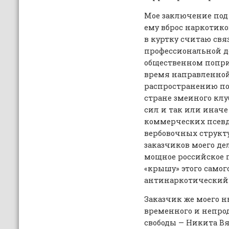
Мое заключение под
ему вброс наркотико
в куртку считаю св
профессиональной д
общественном попри
время направленной
распространению по
стране змеиного кл
сил и так или инач
коммерческих псев
вербовочных структ
заказчиков моего де
мощное российское п
«крышу» этого само
антинаркотический с
Заказчик же моего 
временного и непро
свободы — Никита В