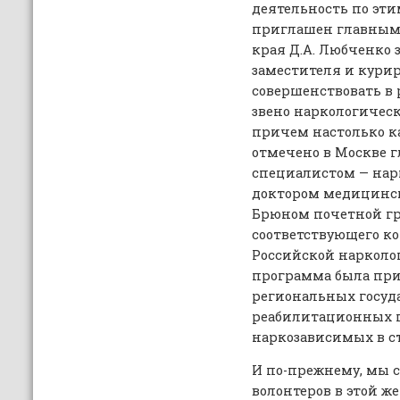
деятельность по эт
приглашен главным 
края Д.А. Любченко 
заместителя и курир
совершенствовать в
звено наркологическ
причем настолько ка
отмечено в Москве
специалистом — нар
доктором медицински
Брюном почетной гр
соответствующего ко
Российской нарколог
программа была при
региональных госуд
реабилитационных п
наркозависимых в с
И по-прежнему, мы 
волонтеров в этой ж