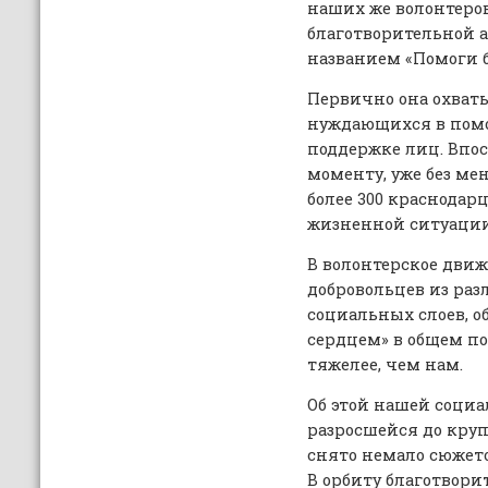
наших же волонтеро
благотворительной 
названием «Помоги 
Первично она охваты
нуждающихся в помо
поддержке лиц. Впо
моменту, уже без ме
более 300 краснодар
жизненной ситуации
В волонтерское движ
добровольцев из ра
социальных слоев,
сердцем» в общем п
тяжелее, чем нам.
Об этой нашей социа
разросшейся до кру
снято немало сюже
В орбиту благотвори