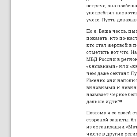
встрече, она пообеща
употреблял наркоти
учете. Пусть доказыв
Но я, Ваша честь, п
показать, кто по-нас
кто стал жертвой в п
отметить вот что. Н
МВД России в регион
«князьками» или «кн
чем даже сектант Лу
Именно они наполня
виновными и невин
называет черное бел
дальше идти?!!
Поэтому я со своей 
стороной защиты, б
из организации «Мат
числе в других рег