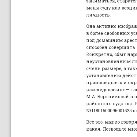
заниматься, старате
меня суду как асоц
личность.
Она активно изображ
в более свободных ус
под домашним аресто
способен совершить
Конкретно, сбыт на
неустановленным ли
очень размере, а та
установлению дейст
происшедшего и скр
расследования» — так
М.А. Бортниковой в 
районного суда гор. 
№11801600095001525 от 
Все это, мягко говор
какая. Позвольте мне