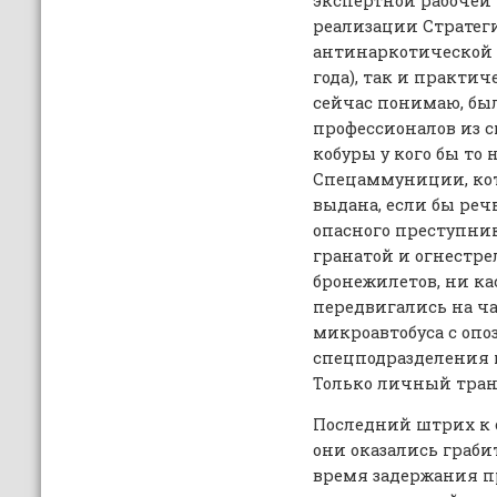
экспертной рабочей 
реализации Стратег
антинаркотической 
года), так и практич
сейчас понимаю, был
профессионалов из с
кобуры у кого бы то 
Спецаммуниции, кот
выдана, если бы реч
опасного преступник
гранатой и огнестре
бронежилетов, ни кас
передвигались на ч
микроавтобуса с оп
спецподразделения и
Только личный тран
Последний штрих к о
они оказались граб
время задержания п