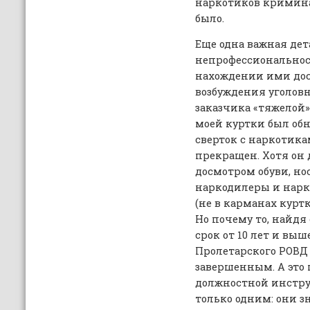
наркотиков кримина
было.
Еще одна важная дет
непрофессиональнос
нахождении ими до
возбуждения уголов
заказчика «тяжелой»
моей куртки был об
сверток с наркотика
прекращен. Хотя он
досмотром обуви, но
наркодилеры и нарк
(не в карманах курт
Но почему то, найдя 
срок от 10 лет и вы
Пролетарского РОВД
завершенным. А это
должностной инстру
только одним: они з