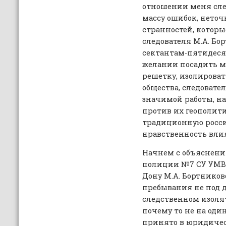
отношении меня сл
массу ошибок, неточн
странностей, которы
следователя М.А. Бо
сектантам-пятидеся
желании посадить м
решетку, изолироват
общества, следовател
значимой работы, на
против их геополит
традиционную росси
нравственность вли
Начнем с объяснени
полиции №7 СУ УМВД 
Дону М.А. Бортников
пребывания не под 
следственном изолят
почему то не на оди
принято в юридическ