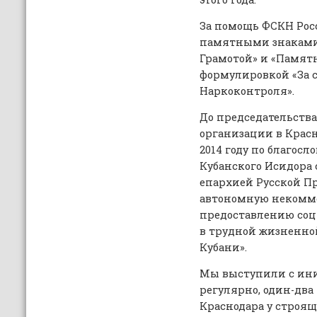
За помощь ФСКН Рос
памятными знаками
Грамотой» и «Памят
формулировкой «За 
Наркоконтроля».
До председательств
организации в Красн
2014 году по благос
Кубанского Исидора 
епархией Русской П
автономную некомм
предоставлению соц
в трудной жизненно
Кубани».
Мы выступили с ин
регулярно, один-два 
Краснодара у строящ