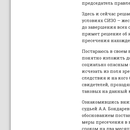
председатель правле
Здесь и сейчас реша
условиях СИЗО — же
до завершения всех
примет решение об 
пресечения нахожде
Постараюсь в своем
понятно изложить до
социально опасным 
исчезать из поля зр
следствия и на кого 
свидетелей, проходя
таковых на данный 
Ознакомившись вни
судьей А.А. Бондарев
обоснованием поста
меры пресечения в 
сроком на два месяца