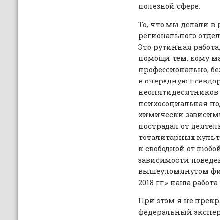
полезной сфере.
То, что мы делали в
регионального отдел
Это рутинная работа
помощи тем, кому ма
профессионально, б
в очередную псевдо
неопятидесятников 
психосоциальная по
химически зависимых
пострадал от деятел
тоталитарных культо
к свободной от люб
зависимости поведен
вышеупомянутом фил
2018 гг.» наша работ
При этом я не прекр
федеральный эксперт