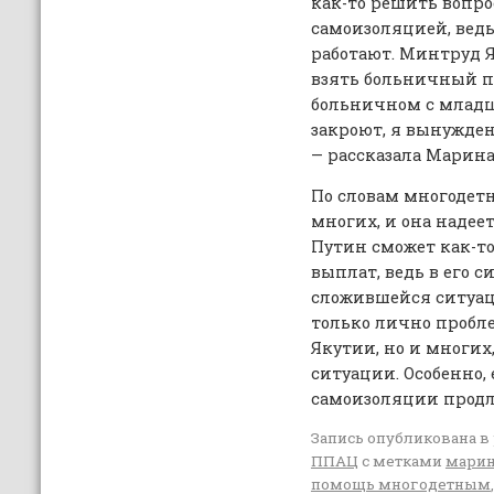
как-то решить вопро
самоизоляцией, ведь
работают. Минтруд 
взять больничный п
больничном с младш
закроют, я вынуждена
— рассказала Марина
По словам многодетн
многих, и она надее
Путин сможет как-т
выплат, ведь в его с
сложившейся ситуаци
только лично пробл
Якутии, но и многих,
ситуации. Особенно,
самоизоляции продл
Запись опубликована в
ППАЦ
с метками
марин
помощь многодетным