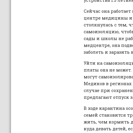
устройства 1.5 летне
Сейчас она работае
центре медицины и д
столкнулась с тем, ч
самоизоляцию, чтоб
сады и школы не рабо
медцентре, она подв
заболеть и заразить 
Уйти на самоизоляц
платы она не может
могут самоизолироват
Медиков в регионах
случае при сохранени
предлагают отпуск за
В ходе карантина ос
семей становится т
жить, чем кормить д
куда девать детей, е