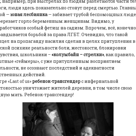
, например, при выстрелах по людям разлетаются части те
ги, люди здесь показательно стонут перед смертью. Главн
ой —
юная лесбиянка
— забивает трубой беспомощных люде
ререзает горло беременным женщинам. Видимо, у
работчиков особый фетиш на садизм. Впрочем, всё, конечно
авдывается борьбой за права ЛГБТ. Очевидно, что такой
цел на пропаганду насилия сделан в целях притупления в
ской психике реальности боли, жестокости, блокировки
увствия, школьники –
«колумбайн – стрелки»
, как правило,
ытные «геймеры», с уже притупленным восприятием
льности, не осознают последствий и адекватности
ственных действий.
гре «Last of us»
ребенок-трансгендер
с инфернальной
токостью уничтожает жителей деревни, в том числе свою
ную мать. Ребенок-трансгендер!