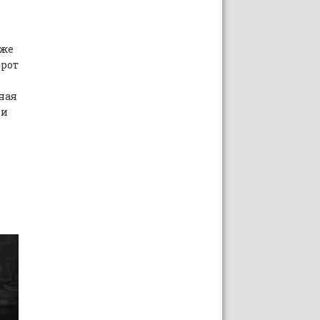
 же
орот
ная
 и