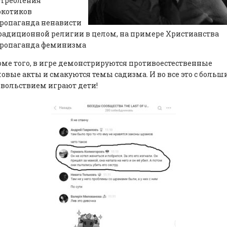
отребления
ркотиков
ропаганда ненависти
радиционной религии в целом, на примере Христианства
пропаганда феминизма
ме того, в игре демонстрируются противоестественные
овые акты и смакуются темы садизма. И во все это с боль
вольствием играют дети!