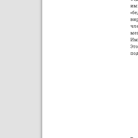
им
«бе
вир
чле
меш
Име
Это
по