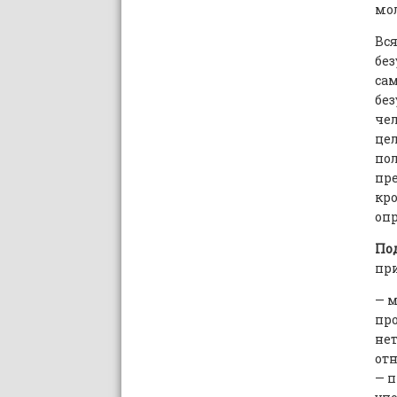
мол
Вся
без
сам
без
чел
цел
пол
пре
кро
опр
По
при
— 
пр
не
от
— 