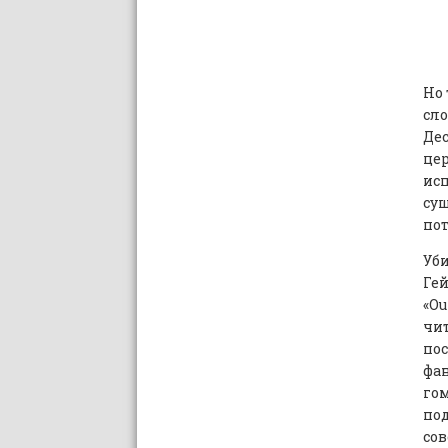
Но 
сло
Дес
цер
ис
сущ
пот
Уби
Гей
«Ou
чит
пос
фан
гом
под
со