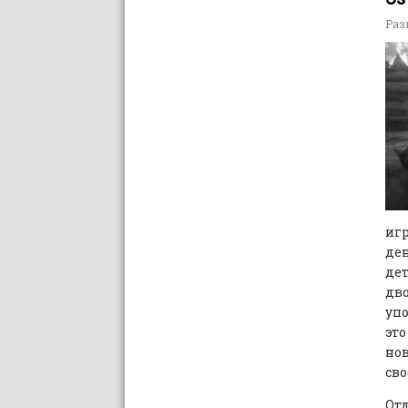
Раз
иг
де
дет
дв
упо
это
нов
св
Отд