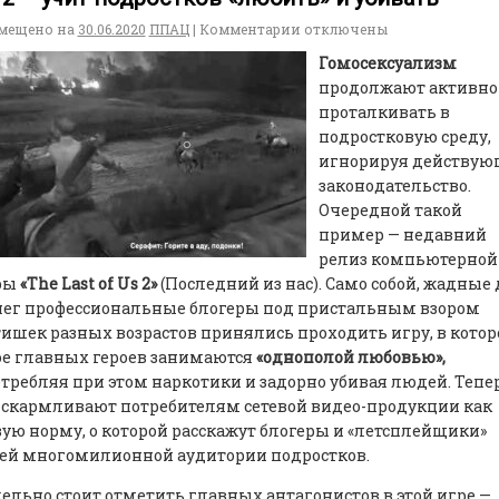
мещено на
30.06.2020
ППАЦ
|
Комментарии
отключены
Гомосексуализм
продолжают активно
проталкивать в
подростковую среду,
игнорируя действую
законодательство.
Очередной такой
пример — недавний
релиз компьютерной
ры
«The Last of Us 2»
(Последний из нас). Само собой, жадные 
нег профессиональные блогеры под пристальным взором
ишек разных возрастов принялись проходить игру, в котор
ое главных героев занимаются
«однополой любовью»,
требляя при этом наркотики и задорно убивая людей. Тепе
 скармливают потребителям сетевой видео-продукции как
ую норму, о которой расскажут блогеры и «летсплейщики»
оей многомилионной аудитории подростков.
ельно стоит отметить главных антагонистов в этой игре —