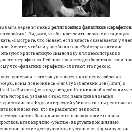
то была деревня неких
религиозных фанатиков «серафитов
ва серафим). Видимо, чтобы настроить верные ассоциации.
кать, «Смотрите, что бывает, если власть оказывается у чле
кви. Хотите, чтобы и у вас было такое?» Авторы активно
пользуют христианскую символику для демонстрации
ности «серафитов». Ребенок-трансгендер борется за свои пра
ому что «фанатики серафиты» считают это грехом.
вать христиан — это так увлекательно и целесообразно.
меры, коим полюбились «Far Cry 5 (Далекий Зов (Плач) и
tlast 2» (Выжить), это подтвердят. Нет никакой необходимо
ать историю, узнавая о том, что наша цивилизация
тхристианская. Куда интересней убивать толпы религиозн
атиков и всех тех, кто не разделяет ценности
осексуалистов. Закладываются в неокрепшие головы
ростков, итак изрядно «убитые» виртуальной жизнью,
вершенно четкие деструктивные установки, формирующие