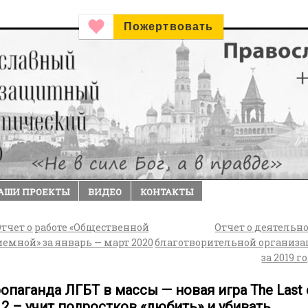
Пожертвовать
АШИ ПРОЕКТЫ
ВИДЕО
КОНТАКТЫ
тчет о работе «Общественной
Отчет о деятельн
емной» за январь — март 2020
благотворительной организ
за 2019 г
опаганда ЛГБТ в массы — новая игра The Last 
 2 – учит подростков «любить» и убивать