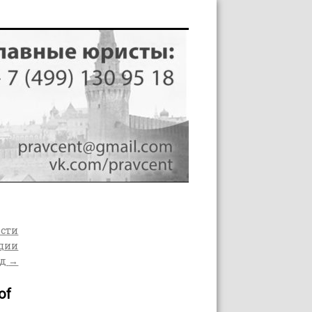
ости
ации
од
→
of