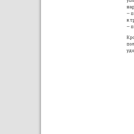
уп
на
— п
к т
— 
Кро
пол
удо