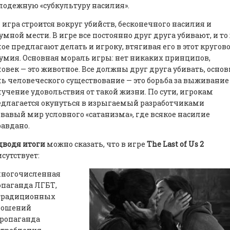
одежную «субкультуру насилия».
 игра строится вокруг убийств, бесконечного насилия и
умной мести. В игре все постоянно друг друга убивают, и то
ое предлагают делать и игроку, втягивая его в этот кругов
умия. Основная мораль игры: нет никаких принципов,
овек — это животное. Все должны друг друга убивать, основ
ь человеческого существование — это борьба за выживание
учение удовольствия от такой жизни. По сути, игрокам
длагается окунуться в изрыгаемый разработчиками
вавый мир условного «сатанизма», где всякое насилие
авдано.
дводя итоги
можно сказать, что в игре
The Last of Us 2
сутствует:
многочисленная
опаганда ЛГБТ,
традиционных
ношений
пропаганда