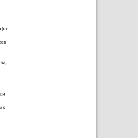
»
(от
нов
ва,
сти
ых