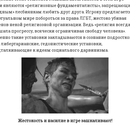
и являются «религиозные фундаменталисты», запрещающ
дным» лесбиянкам любить друг друга. Игроку предлагаетс
туальном мире побороться за права ЛГБТ, жестоко убивая
нов некой религиозной организации. Ведь «религия всегд
ала прогрессу, всячески ограничивая свободу человека».
нно такие установки закладываются в сознание подростко
 либертарианские, гедонистические установки,
дталкивающие к идеям социального дарвинизма.
Жестокость и насилие в игре зашкаливают!