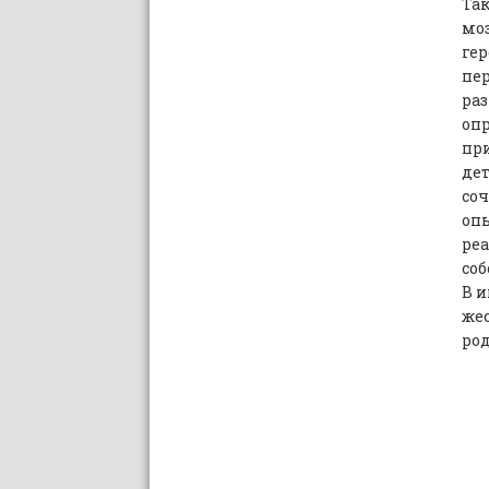
Так
моз
гер
пе
раз
опр
при
дет
соч
оп
реа
соб
В и
жес
род