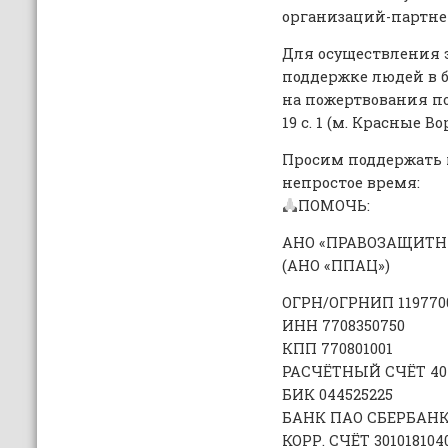
организаций-партне
Для осуществления э
поддержке людей в 
на пожертвования по 
19 с. 1 (м. Красные Во
Просим поддержать н
непростое время:
ПОМОЧЬ:
АНО «ПРАВОЗАЩИТ
(АНО «ППАЦ»)
ОГРН/ОГРНИП 119770
ИНН 7708350750
КПП 770801001
РАСЧЁТНЫЙ CЧЁТ 407
БИК 044525225
БАНК ПАО СБЕРБАН
КОРР. СЧЁТ 301018104