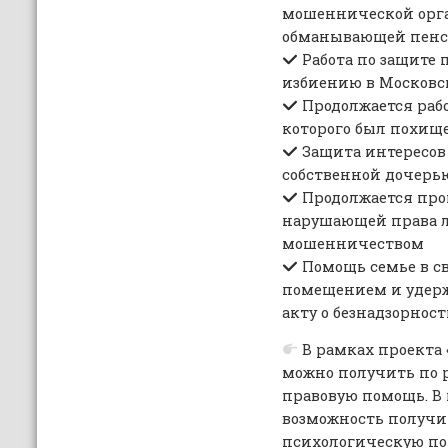
мошеннической орга
обманывающей пенси
Работа по защите
избиению в Московс
Продолжается работ
которого был похищ
Защита интересов
собственной дочерь
Продолжается проц
нарушающей права 
мошенничеством
Помощь семье в с
помещением и удерж
акту о безнадзорнос
В рамках проекта
можно получить по 
правовую помощь. В
возможность получи
психологическую пом