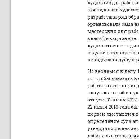
художник, до работы 
преподавала художе
разработала ряд обр
организовала сама 
мастерских для раб
квалификационную 
художественных дис
ведущих художестве
вкладывала душу в р
Но вернемся к делу. 
то, чтобы доказать в
работала этот перио
получала заработную 
отпуск: 31 июля 2017
22 июля 2019 года б
первой инстанции в е
определение суда а
утвердило решение су
добилась оставлени