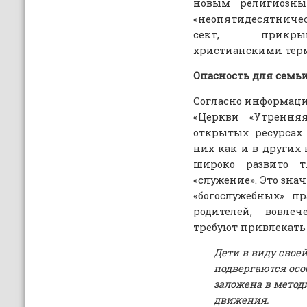
новым религиозны
«неопятидесятниче
сект, прикры
христианскими тер
Опасность для семьи
Согласно информаци
«Церкви «Утрення
открытых ресурсах 
них как и в других
широко развито т
«служение». Это зна
«богослужебных» п
родителей, вовле
требуют привлекать 
Дети в виду свое
подвергаются осо
заложена в метод
движения.