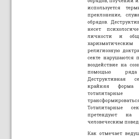
обрядов, поучений и 
используется терм
преклонение, служ
обрядов. Деструкти
несет психологи
личности и обще
харизматически
религиозную доктри
секте нарушаются п
воздействие на со
помощью ряда
Деструктивная с
крайняя форма т
тоталитарные
трансформиров
Тоталитарные се
претендуют на 
человеческим пове
Как отмечает веду