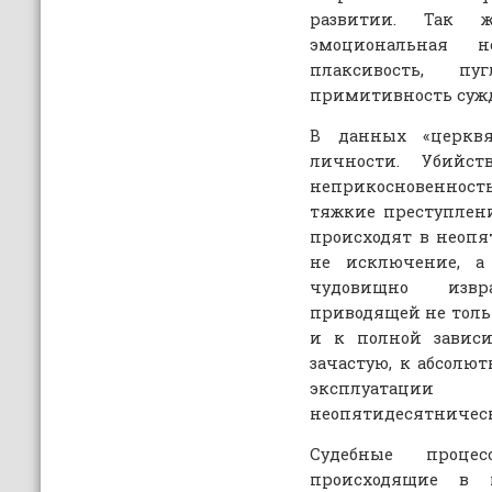
развитии. Так 
эмоциональная не
плаксивость, пуг
примитивность суж
В данных «церквя
личности. Убийс
неприкосновенност
тяжкие преступлен
происходят в неопя
не исключение, а
чудовищно изв
приводящей не толь
и к полной зависи
зачастую, к абсолю
эксплуатац
неопятидесятническ
Судебные проце
происходящие в 