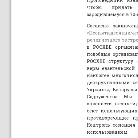
проповедники изна
чтобы придать р
зародившемуся в 70-е
Согласно заключе
«Неопятидесятниче
религиозного экстр
в РОСХВЕ организа
подобные организа
РОСХВЕ структуру 
веры евангельской
наиболее многочис
деструктивными се
Украины, Белорусси
Содружества. Мы 
опасности неопяти
сект, использующих
противоречащие п
Контроль сознания 
использованием 