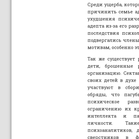
Среди ущерба, кото
причинить семье ад
ухудшения психиче
адепта из-за его ра
последствия психо
подвергались члены
мотивам, особенно эт
Так же существует 
дети, брошенные 
организацию. Сект
своих детей в духе
участвуют в сбори
обряды, что пагу
психическое раз
ограничению их кр
интеллекта и па
личности. Та
психоаналитиков, 
сверстников в ф