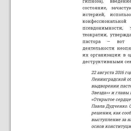
гипноза), введе
состояние, зачаст
истерией, использ
конфессиона
псевдонимности,
теократии, утверж
пастора — вот т
деятельности неопя
их организации в 
деструктивными сек
22 августа 2016 г
Ленинградской об
выдворении паст
Звезда»» и главы
«Открытое сердц
Павла Дудченко. 
решения, как соо
выступление за 
основ конституци