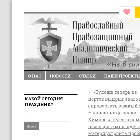
О НАС
НОВОСТИ
СТАТЬИ
НАШИ ПРОЕКТ
←
«Будешь теперь из
КАКОЙ СЕГОДНЯ
порток выпрыгивать 
ПРАЗДНИК?
опровергать каждый 
— начальница опеки
Кимовска вместо по
пообещала многодет
матери устроить про