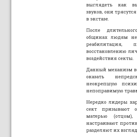
выглядеть как в
звуков, они трясутс
в экстазе.
После длительно
общинах людям не 
реабилитация, 
восстановлению лич
воздействия секты.
Данный механизм в
оказать непредс
неокрепшую психи
непоправимую трав
Нередко лидеры ха
сект призывают о
матерью (отцом),
настраивают против
разделяют их взглядо