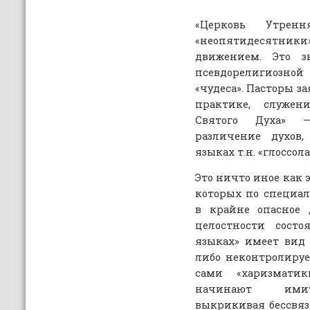
«Церковь Утре
«неопятидесятники
движением. Это 
псевдорелигиозной
«чудеса». Пасторы з
практике, служен
Святого Духа» —
различение духов,
языках т.н. «глоссол
Это ничто иное как 
которых по специал
в крайне опасное
целостности состо
языках» имеет вид 
либо неконтролиру
сами «харизматик
начинают имити
выкрикивая бессвяз