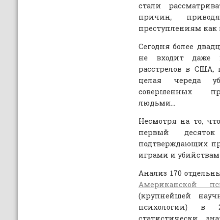
стали рассматрив
причин, приво
преступлениям как 
Сегодня более двад
не входит даже 
расстрелов в США, 
целая череда у
совершенных пр
людьми…
Несмотря на то, чт
первый десято
подтверждающих пр
играми и убийствами
Анализ 170 отдельн
Американской пси
(крупнейшей науч
психологии) в 
статистически з