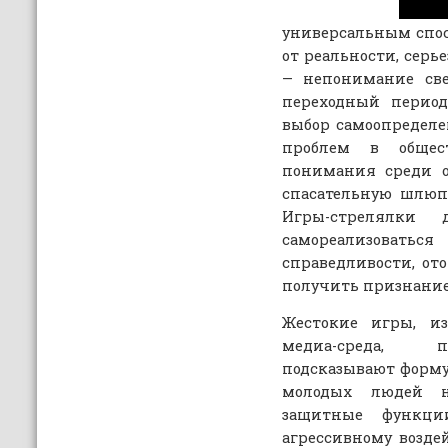
универсальным спо
от реальности, серь
— непонимание све
переходный период
выбор самоопредел
проблем в обще
понимания среди о
спасательную шлюп
Игры-стрелялки 
самореализова
справедливости, ото
получить признание
Жестокие игры, из
медиа-среда, п
подсказывают форм
молодых людей н
защитные функци
агрессивному возде