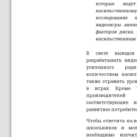
которые веду
насильственн
исследование п
видеоигры явля
факторов риска,
насильственным 
В свете выводов
разрабатывать вид
усиленного род
количеством насил
также отражать уро
в играх. Кроме т
производителе
соответствующие в
развитию потребите
Чтобы ответить на 
школьников и мол
необходимо изучи