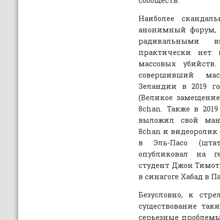
сообществ.
Наиболее скандал
анонимный форум, 
радикальными 
практически нет 
массовых убийств.
совершивший ма
Зеландии в 2019 г
(Великое замещени
8chan. Также в 201
выложил свой ман
8chan и видеоролик 
в Эль-Пасо (шта
опубликовал на г
студент Джон Тимот
в синагоге Хабад в П
Безусловно, к стр
существование таки
серьезные проблемы