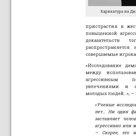
Карикатура на Ди
пристрастия к жес
повышенной агресс
доказательств 
распространяется
совершаемые игрок
«Исследование дем
между использов
агрессивным по
увлечениями и а
молодых людей…», — 
«Ученые исследо
лет… Ни один фа
заставляет чело
агрессивно или же
— Скорее, это н