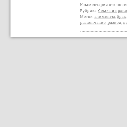
Комментарии
отключе
Рубрика:
Семья и право
Метки:
алименты
,
брак
развенчание
,
развод
,
ц