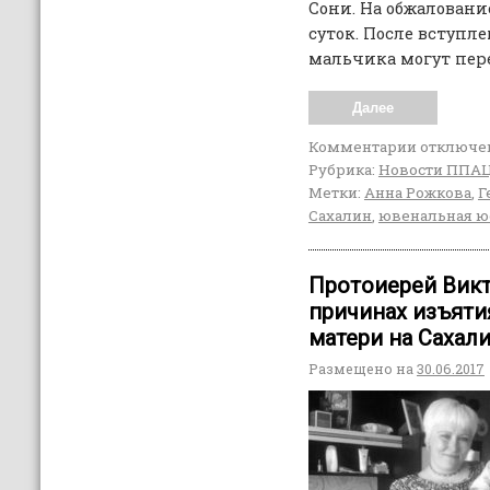
Сони. На обжаловани
суток. После вступл
мальчика могут пер
Далее
Комментарии
отключе
Рубрика:
Новости ППА
Метки:
Анна Рожкова
,
Г
Сахалин
,
ювенальная ю
Протоиерей Викт
причинах изъяти
матери на Сахал
Размещено на
30.06.2017