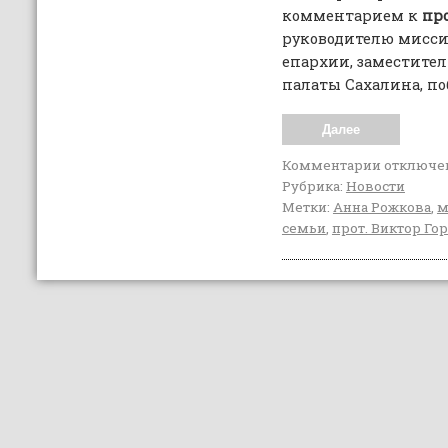
комментарием к
пр
руководителю мисси
епархии, заместите
палаты Сахалина, по
Далее
Комментарии
отключе
Рубрика:
Новости
Метки:
Анна Рожкова
,
м
семьи
,
прот. Виктор Го