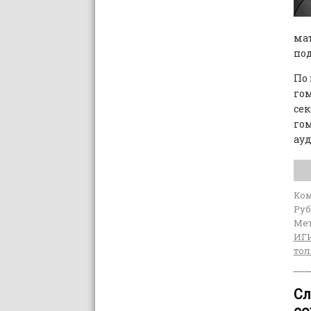
мат
под
По 
гом
сек
го
ауд
Ко
Руб
Мет
ИГ
тол
Сл
со