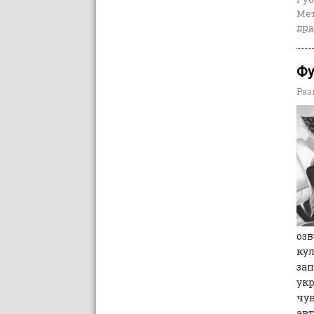
Мет
пра
Фу
Раз
озв
кул
зап
укр
чув
авт