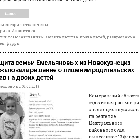
Далее
мментарии
отключены
рика:
Аналитика
ки:
гомосексуализм
,
защита детства
,
права детей
,
развращение
ей
,
фурри
щита семьи Емельяновых из Новокузнецка
жаловала решение о лишении родительских
ав на двоих детей
мещено на
01.06.2018
Кемеровский област
суд 5 июня рассмотр
апелляционную жал
на решение
Центрального
районного суда,
вынесенное 13 февра