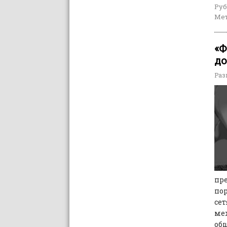
Руб
Мет
«Ф
до
Раз
пр
пор
сет
мех
общ