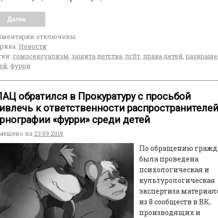
Далее
мментарии
отключены
рика:
Новости
ки:
гомосексуализм
,
защита детства
,
лгбт
,
права детей
,
развраще
ей
,
фурри
АЦ обратился в Прокуратуру с просьбой
ивлечь к ответственности распространителе
рнографии «фурри» среди детей
мещено на
23.09.2018
По обращению гражд
была проведена
психологическая и
культурологическая
экспертиза материал
из 8 сообществ в ВК,
производящих и