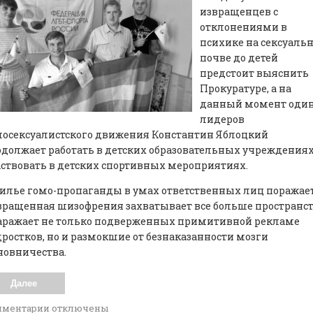
извращенцев с
отклонениями в
психике на сексуаль
почве до детей
предстоит выяснить
Прокуратуре, а на
данный момент один
лидеров
мосексуалистского движения Константин Яблоцкий
должает работать в детских образовательных учреждениях
ствовать в детских спортивных мероприятиях.
илье гомо-пропаганды в умах ответственных лиц поражает
ращенная шизофрения захватывает все больше пространс
заражает не только подверженных примитивной рекламе
ростков, но и размокшие от безнаказанности мозги
новничества.
Далее
мментарии
отключены