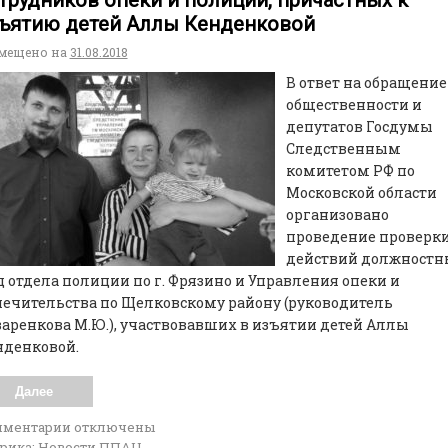
ъятию детей Аллы Кенденковой
мещено на
31.08.2018
В ответ на обращение
общественности и
депутатов Госдумы
Следственным
комитетом РФ по
Московской области
организовано
проведение проверк
действий должностн
 отдела полиции по г. Фрязино и Управления опеки и
ечительства по Щелковскому району (руководитель
аренкова М.Ю.), участвовавших в изъятии детей Аллы
нденковой.
Далее
мментарии
отключены
рика:
Новости ППАЦ