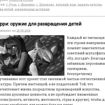
ки:
г. Руза
,
г. Фрязино
,
г. Щелково
,
детский дом
,
защита детства
,
ва детей
,
ювенальная юстиция
рри: оружие для развращения детей
мещено на
28.08.2018
Каждый из читающи
эти строки наверняка
помнит замечатель
советский мультфил
«Ну, погоди!». Благод
забавным персонажа
сценариям,
безупречному
учиванию этот проект стал значимой частью отечественно
ьтуры. Причем настоящей, а не поддельной. Той, что
ечатлевает жизнь посредством произведений искусства,
епляя духовные ценности, а не пробуждает низменные
ства (похоть, алчность, жестокость, страх и другие), чтобы д
орам заработать как можно больше денег.