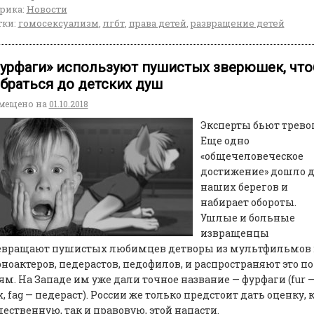
рика:
Новости
ки:
гомосексуализм
,
лгбт
,
права детей
,
развращение детей
урфаги» используют пушистых зверюшек, чт
браться до детских душ
мещено на
01.10.2018
Эксперты бьют тревог
Еще одно
«общечеловеческое
достижение» дошло д
наших берегов и
набирает обороты.
Ушлые и больные
извращенцы
евращают пушистых любимцев детворы из мультфильмов 
ноактеров, педерастов, педофилов, и распространяют это по
ям. На Западе им уже дали точное название — фурфаги (fur 
, fag — педераст). России же только предстоит дать оценку, 
ественную, так и правовую, этой напасти.