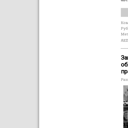
Ко
Руб
Мет
дет
За
об
пр
Раз