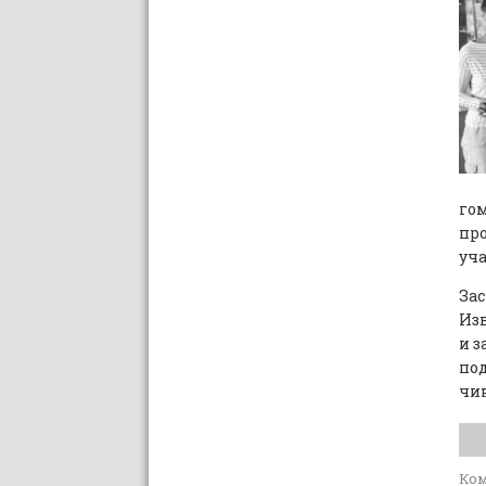
го
про
уча
Зас
Изв
и 
под
чи
Ко