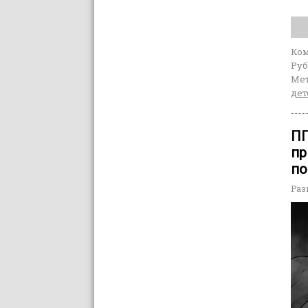
Ко
Руб
Мет
дет
ПП
пр
по
Раз