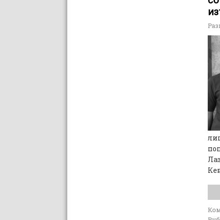
из
Раз
лиц
поп
Лаз
Ке
Ко
Руб