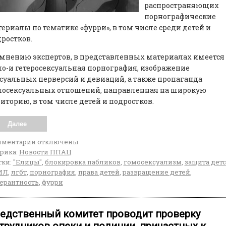
распространяющих
порнографические
ериалы по тематике «фурри», в том числе среди детей и
ростков.
мнению экспертов, в представленных материалах имеется
о-и гетеросексуальная порнография, изображение
суальных перверсий и девиаций, а также пропаганда
мосексуальных отношений, направленная на широкую
иторию, в том числе детей и подростков.
Далее
мментарии
отключены
рика:
Новости ППАЦ
ки:
"Елицы"
,
блокировка пабликов
,
гомосексуализм
,
защита детс
ИЛ
,
лгбт
,
порнография
,
права детей
,
развращение детей
,
ерантность
,
фурри
едственный комитет проводит проверку
трудников опеки и полиции, причастных к