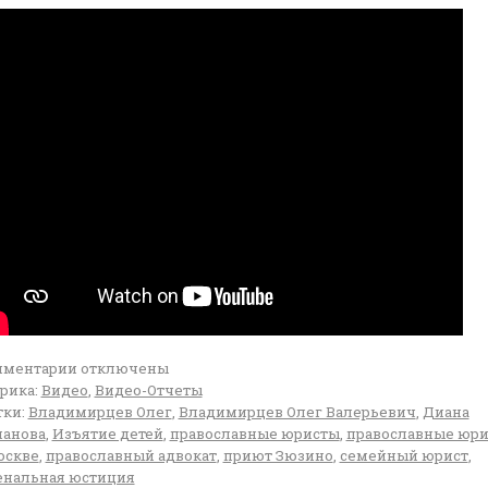
мментарии
отключены
рика:
Видео
,
Видео-Отчеты
ки:
Владимирцев Олег
,
Владимирцев Олег Валерьевич
,
Диана
анова
,
Изъятие детей
,
православные юристы
,
православные юр
оскве
,
православный адвокат
,
приют Зюзино
,
семейный юрист
,
нальная юстиция