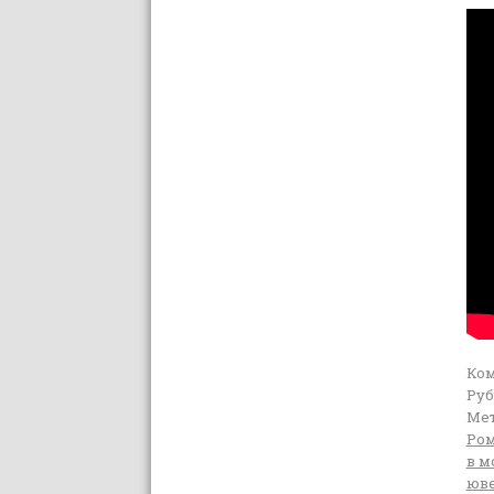
Ко
Руб
Мет
Ром
в м
юве