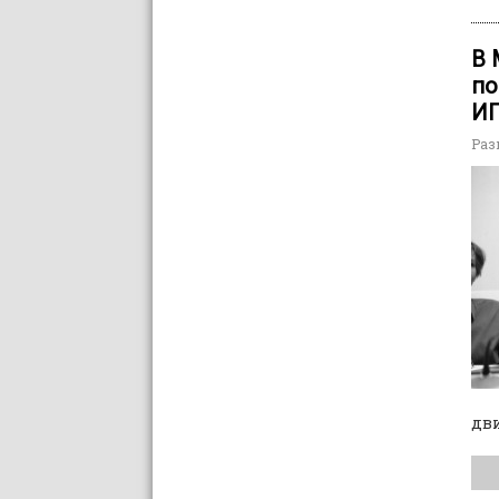
В 
по
ИГ
Раз
дви