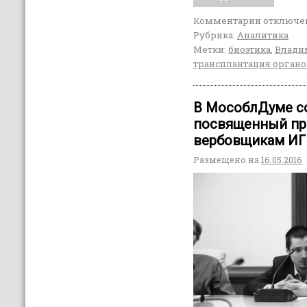
Комментарии
отключе
Рубрика:
Аналитика
Метки:
биоэтика
,
Влади
трансплантация орган
В МособлДуме со
посвященный пр
вербовщикам ИГ
Размещено на
16.05.2016