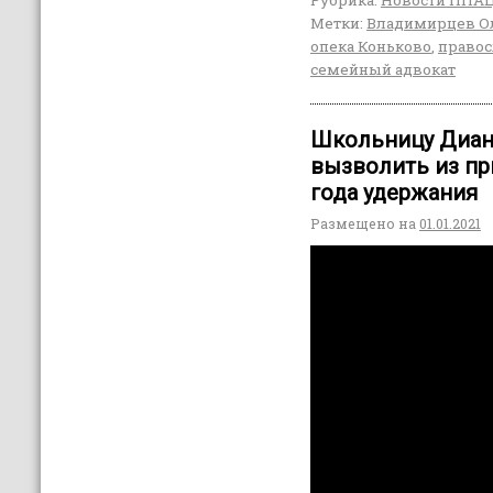
Метки:
Владимирцев О
опека Коньково
,
право
семейный адвокат
Школьницу Диану
вызволить из пр
года удержания
Размещено на
01.01.2021