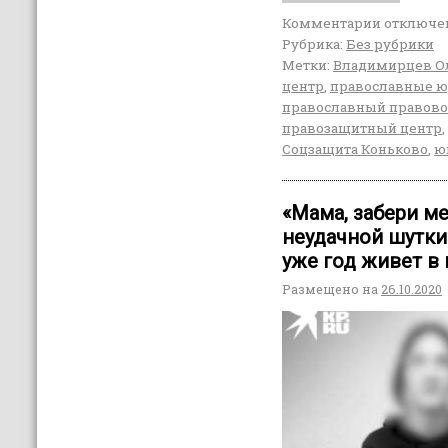
Комментарии
отключе
Рубрика:
Без рубрики
Метки:
Владимирцев О
центр
,
православные 
православный правово
правозащитный центр
,
Соцзащита Коньково
,
ю
«Мама, забери ме
неудачной шутки
уже год живет в
Размещено на
26.10.2020