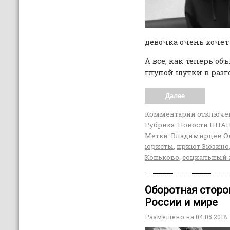
девочка очень хочет
А все, как теперь об
глупой шутки в разг
Далее
Комментарии
отключе
Рубрика:
Новости ППА
Метки:
Владимирцев О
юристы
,
приют Зюзино
Коньково
,
социальный 
Оборотная сторо
России и мире
Размещено на
04.05.2018