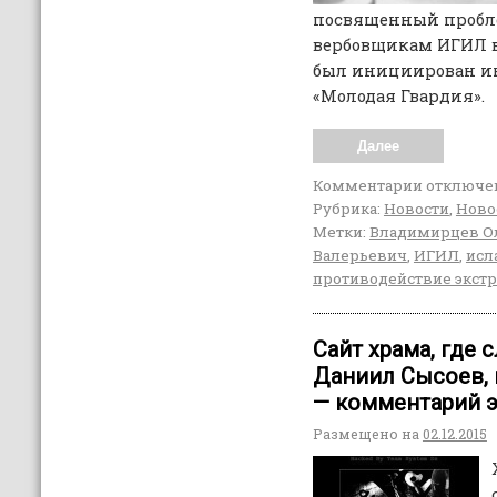
посвященный пробл
вербовщикам ИГИЛ в
был инициирован и
«Молодая Гвардия».
Далее
Комментарии
отключе
Рубрика:
Новости
,
Ново
Метки:
Владимирцев О
Валерьевич
,
ИГИЛ
,
исл
противодействие экст
Сайт храма, где
Даниил Сысоев, 
— комментарий 
Размещено на
02.12.2015