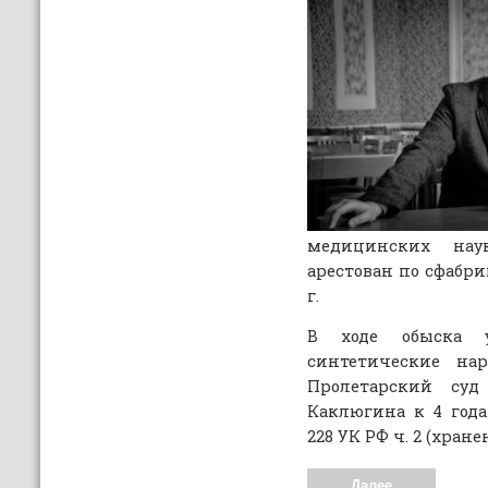
медицинских нау
арестован по сфабри
г.
В ходе обыска 
синтетические на
Пролетарский суд 
Каклюгина к 4 год
228 УК РФ ч. 2 (хран
Далее