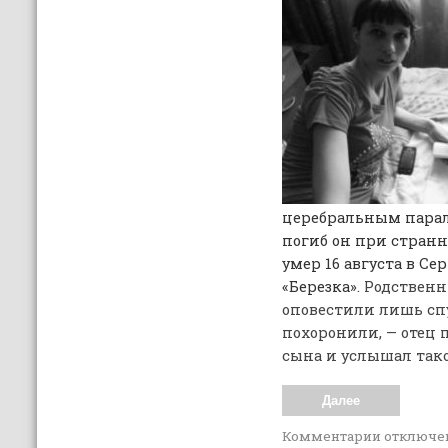
церебральным парал
погиб он при странн
умер 16 августа в С
«Березка»
. Родствен
оповестили лишь спу
похоронили, — отец 
сына и услышал так
Далее
Комментарии
отключе