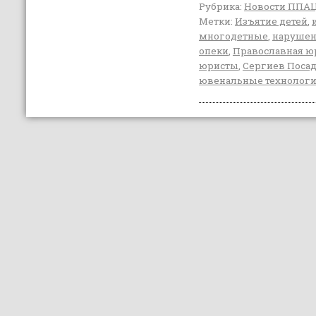
Рубрика:
Новости ППА
Метки:
Изъятие детей
,
многодетные
,
нарушен
опеки
,
Православная ю
юристы
,
Сергиев Поса
ювенальные технолог