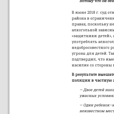
потому что он бе
В июне 2018 г. суд о
района в ограничен
правах, поскольку н
алкогольной зависим
«защитники детей», 
употреблять алкоголь
недобросовестного р
угрозы для детей. Т
подтвердил, что име
насилие со стороны 
В результате вмешат
полиции в частную 
— Двое детей нах
ужасных условиях
— Один ребенок–и
неизвестном мест