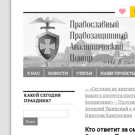
О НАС
НОВОСТИ
СТАТЬИ
НАШИ ПРОЕКТ
←
«Сегодня не хватае
КАКОЙ СЕГОДНЯ
нашего протеста прот
ПРАЗДНИК?
беззакония!» — Прото
Алексий Уминский о 
Николая Каклюгина
Кто ответит за с