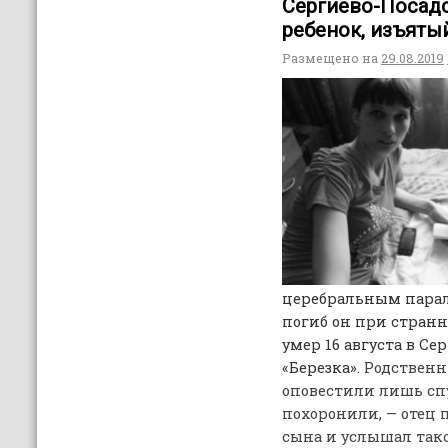
Сергиево-Посадс
ребенок, изъяты
Размещено на
29.08.2019
церебральным парал
погиб он при странн
умер 16 августа в С
«Березка»
. Родствен
оповестили лишь спу
похоронили, — отец 
сына и услышал так