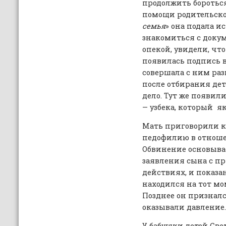
продолжить боротьс
помощи родительско
семья
» она подала ис
знакомиться с доку
опекой, увидели, чт
появилась подпись в
совершала с ним раз
после отбирания дет
дело. Тут же появил
— узбека, который як
Мать приговорили к 
педофилию в отноше
Обвинение основыва
заявления сына с п
действиях, и показа
находился на тот мо
Позднее он признался
оказывали давление.
У бабушки детей Све