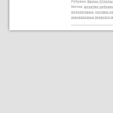
Рубрика:
Видео-Отчеты
Метки:
изъятие ребенк
подопечные
,
органы о
ювенальные технолог