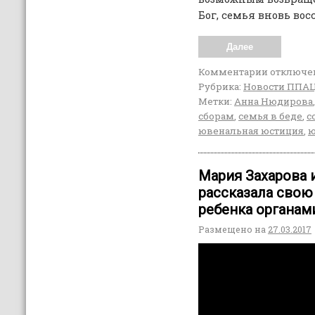
Бог, семья вновь во
Далее
Комментарии
отключе
Рубрика:
Новости ППА
Метки:
Анна Нюдирова
сборам
,
семья в беде
,
с
ювенальная юстиция
,
ю
Мария Захарова и
рассказала свою
ребенка органам
Размещено на
27.03.2017