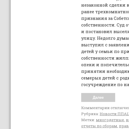
незаконной сделки 
ранее трехкомнатно
признания за Собет
собственности. Суд 
и постановил высел
улицу. Недолго дума
выступил с заявлен
детей у семьи по пр
собственности жилп
опеки и попечительс
принятии необходи
семерых детей с ро
госучреждение по на
Далее
Комментарии
отключе
Рубрика:
Новости ППА
Метки:
многодетные
,
н
отчеты по сборам
,
прав