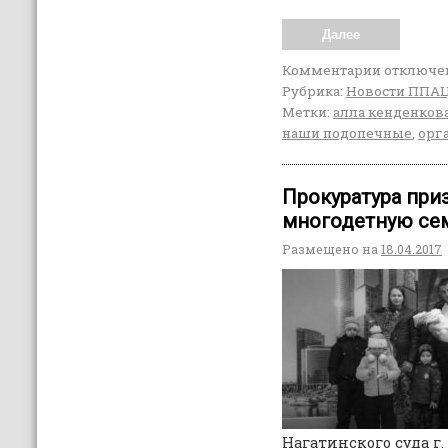
Далее
Комментарии
отключе
Рубрика:
Новости ППА
Метки:
алла кенденков
наши подопечные
,
орг
Прокуратура при
многодетную се
Размещено на
18.04.2017
Нагатинского суда г