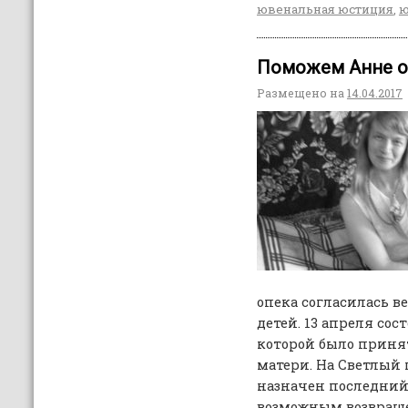
ювенальная юстиция
,
ю
Поможем Анне от
Размещено на
14.04.2017
опека согласилась в
детей. 13 апреля сос
которой было приня
матери. На Светлый 
назначен последний
возможным возвращен