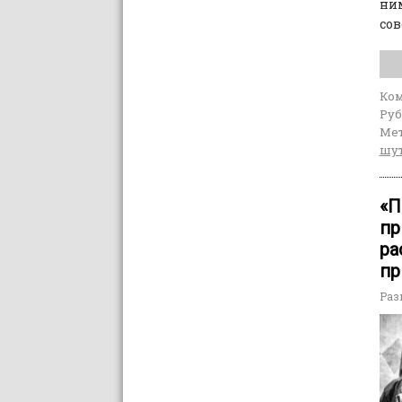
ни
со
Ко
Руб
Мет
шу
«П
пр
ра
пр
Раз