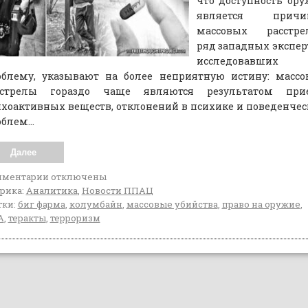
что доступность ор
является причи
массовых расстрел
ряд западных экспер
исследовавших
облему, указывают на более неприятную истину: массо
сстрелы гораздо чаще являются результатом при
хоактивных веществ, отклонений в психике и поведенче
облем…
Далее
мментарии
отключены
рика:
Аналитика
,
Новости ППАЦ
ки:
биг фарма
,
колумбайн
,
массовые убийства
,
право на оружие
,
А
,
теракты
,
терроризм