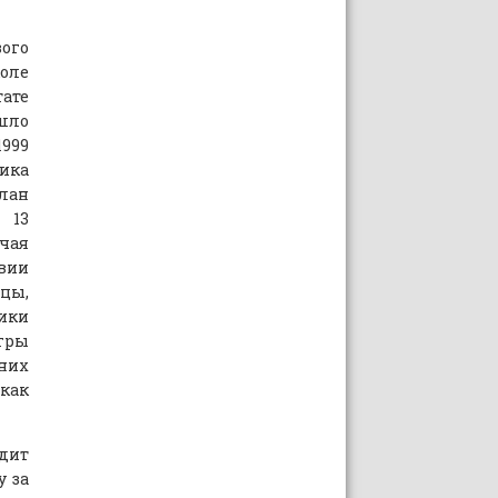
ого
оле
ате
шло
1999
ика
лан
 13
чая
твии
цы,
тики
игры
йних
как
дит
у за