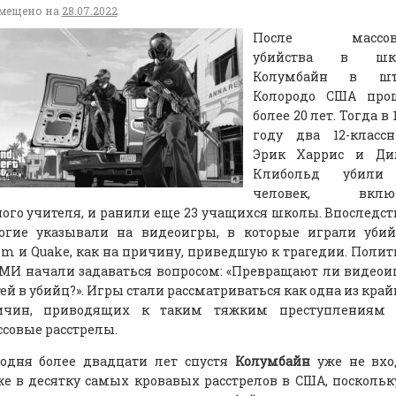
мещено на
28.07.2022
После массов
убийства в шк
Колумбайн в шт
Колородо США про
более 20 лет. Тогда в 
году два 12-классн
Эрик Харрис и Ди
Клибольд убили
человек, вклю
ого учителя, и ранили еще 23 учащихся школы. Впоследс
огие указывали на видеоигры, в которые играли убий
m и Quake, как на причину, приведшую к трагедии. Поли
СМИ начали задаваться вопросом: «Превращают ли видео
ей в убийц?». Игры стали рассматриваться как одна из кра
ичин, приводящих к таким тяжким преступлениям 
совые расстрелы.
годня более двадцати лет спустя
Колумбайн
уже не вхо
е в десятку самых кровавых расстрелов в США, поскольк