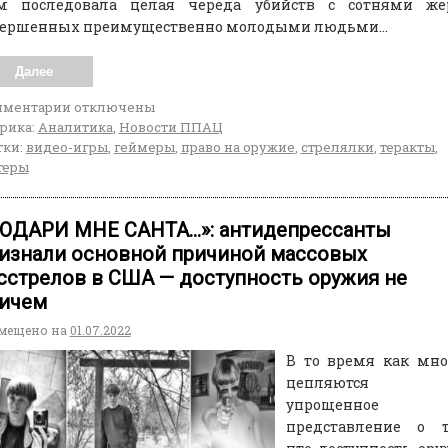
м последовала целая череда убийств с сотнями жер
вершенных преимущественно молодыми людьми…
Далее
мментарии
отключены
рика:
Аналитика
,
Новости ППАЦ
ки:
видео-игры
,
геймеры
,
право на оружие
,
стрелялки
,
теракты
,
теры
ОДАРИ МНЕ САНТА…»: антидепрессанты
изнали основной причиной массовых
сстрелов в США — доступность оружия не
ичем
мещено на
01.07.2022
В то время как мно
цепляются 
упрощенное
представление о т