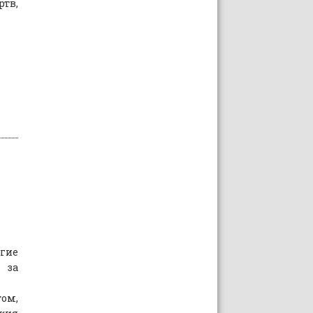
тв,
гие
за
ом,