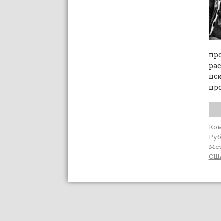
пр
ра
пси
пр
Ко
Руб
Мет
СШ