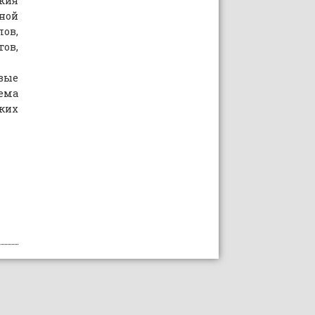
ужия
ной
ов,
тов,
вые
ема
ских