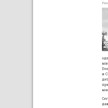
Раз
одн
мн
Doo
и 
дет
пр
мас
Се
даж