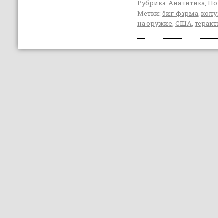
Рубрика:
Аналитика
,
Но
Метки:
биг фарма
,
колу
на оружие
,
США
,
терак