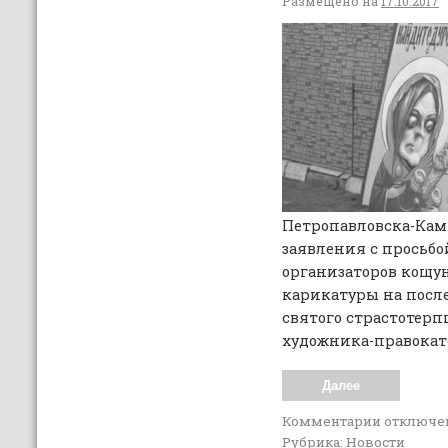
Размещено на
17.10.2017
Петропавловска-Кам
заявления с просьбо
организаторов кощу
карикатуры на посл
святого страстотерп
художника-правокат
Далее
Комментарии
отключе
Рубрика:
Новости