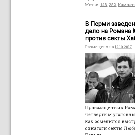
Метки:
148
,
282
,
Камчат
В Перми заведен
дело на Романа
против секты Х
Размещено на
12.10.2017
Правозащитник Рома
четвертым уголовны
как осмелился выст
синагоги секты Люб