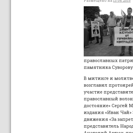
Размещено на
13.08.2015
православных патри
памятника Суворову
В митинге и молитв
возглавил протоире
участие представит
православный волонт
достояние» Сергей 
издания «Иван Чай» 
движения «За запрет
представитель Народ
Анатолий Артюх, пр