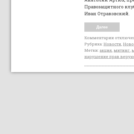
Правозащитного клу
Иван Отраковский.
Далее
Комментарии
отключе
Рубрика:
Новости
,
Ново
Метки:
акция
,
митинг
,
нарушение прав веру