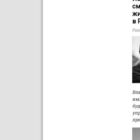
см
жи
в 
Раз
Вла
имп
буд
упр
пре