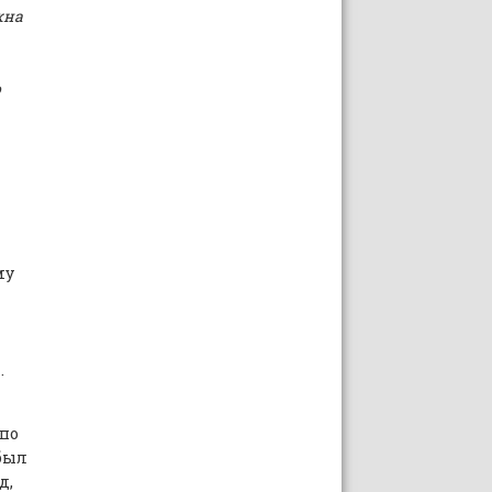
жна
о
му
.
по
 был
д,