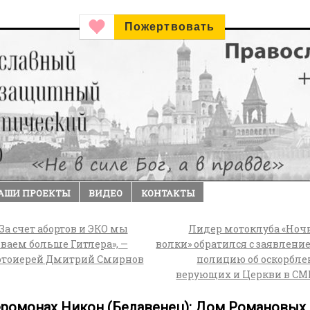
Пожертвовать
АШИ ПРОЕКТЫ
ВИДЕО
КОНТАКТЫ
За счет абортов и ЭКО мы
Лидер мотоклуба «Но
ваем больше Гитлера», —
волки» обратился с заявлени
отоиерей Дмитрий Смирнов
полицию об оскорбл
верующих и Церкви в С
ромонах Никон (Белавенец): Дом Романовых