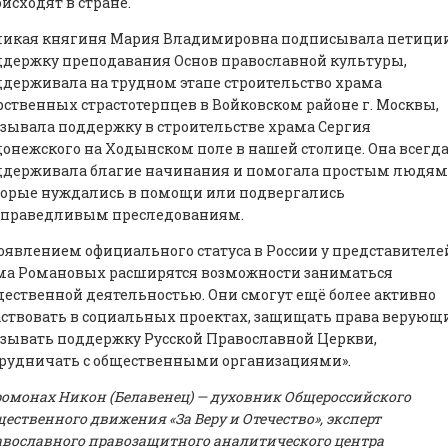
исходят в стране.
ликая княгиня Мария Владимировна подписывала петиции
держку преподавания Основ православной культуры,
держивала на трудном этапе строительство храма
ственных страстотерпцев в Войковском районе г. Москвы,
зывала поддержку в строительстве храма Сергия
онежского на Ходынском поле в нашей столице. Она всегд
ддерживала благие начинания и помогала простым людям
торые нуждались в помощи или подвергались
справедливым преследованиям.
оявлением официального статуса в России у представителе
ма Романовых расширятся возможности заниматься
ественной деятельностью. Они смогут ещё более активно
ствовать в социальных проектах, защищать права верующи
зывать поддержку Русской Православной Церкви,
трудничать с общественными организациями».
омонах Никон (Белавенец) — духовник Общероссийского
ественного движения «За Веру и Отечество», эксперт
вославного правозащитного аналитического центра