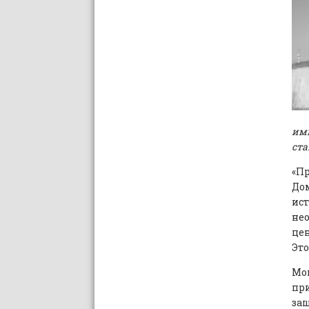
имп
ста
«П
До
ист
нео
цен
Это
Мон
при
защ