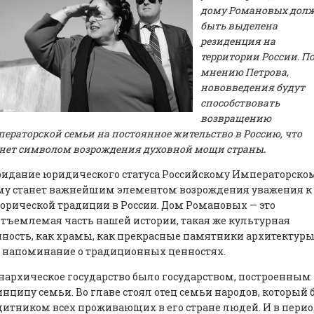
дому Романовых дол
быть выделена
резиденция на
территории России. П
мнению Петрова,
нововведения будут
способствовать
возвращению
ераторской семьи на постоянное жительство в Россию, что
нет символом возрождения духовной мощи страны
.
ридание юридического статуса Российскому Императорско
му станет важнейшим элементом возрождения уважения к
орической традиции в России. Дом Романовых — это
тъемлемая часть нашей истории, такая же культурная
ность, как храмы, как прекрасные памятники архитектуры
 напоминание о традиционных ценностях.
архическое государство было государством, построенным 
нципу семьи. Во главе стоял отец семьи народов, который
итником всех проживающих в его стране людей. И в перио