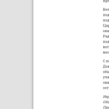
про
Ве
под
под
Цар
ока
Рад
по
ко
не
С п
До
общ
уча
ока
со
Иер
Общ
Пра