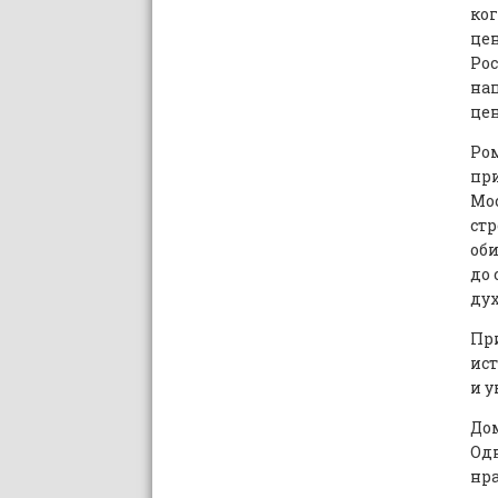
ког
цен
Ро
на
цен
Ром
при
Мос
стр
оби
до 
ду
Пр
ист
и у
Дом
Одн
нр