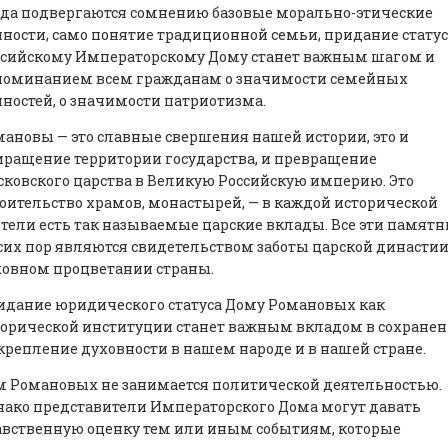
да подвергаются сомнению базовые морально-этические
ности, само понятие традиционной семьи, придание статус
ссийскому Императорскому Дому станет важным шагом и
поминанием всем гражданам о значимости семейных
ностей, о значимости патриотизма.
ановы — это славные свершения нашей истории, это и
ращение территории государства, и превращение
ковского царства в Великую Российскую империю. Это
оительство храмов, монастырей, — в каждой исторической
тели есть так называемые царские вклады. Все эти памят
сих пор являются свидетельством заботы царской династии
ховном процветании страны.
идание юридического статуса Дому Романовых как
орической институции станет важным вкладом в сохранен
крепление духовности в нашем народе и в нашей стране.
 Романовых не занимается политической деятельностью.
ако представители Императорского Дома могут давать
авственную оценку тем или иным событиям, которые