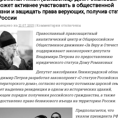
ожет активнее участвовать в общественной
зни и защищать права верующих, получив ста
России
мещено на
21.07.2015
|
Комментарии
отключены
Православный правозащитный
аналитический центр и Общероссийское
Общественное движение «За Веру и Отечест
поддерживают законопроект депутата
Владимира Петрова по предоставлению
юридического статуса Дому Романовых
Депутат заксобрания Ленинградской обла
димир Петров разработал законопроект «О статусе Российско
ераторского дома», согласно которому потомкам царской се
ет выделена резиденция в одном из исторических зданий,
ощен порядок получения российского гражданства, а также
доставлено право безвизового въезда на территорию России.
Предполагается, что
указом президента РФ