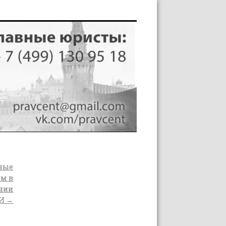
чные
ем в
ении
МИ
→