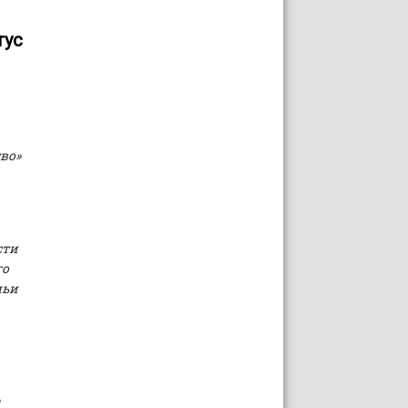
тус
во»
сти
го
мьи