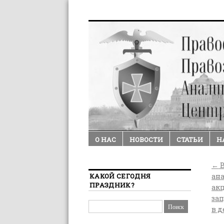
О НАС
НОВОСТИ
СТАТЬИ
Н
←
В
КАКОЙ СЕГОДНЯ
ана
ПРАЗДНИК?
акц
за
в д