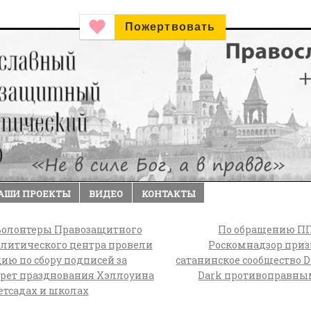
Пожертвовать
АШИ ПРОЕКТЫ
ВИДЕО
КОНТАКТЫ
олонтеры Правозащитного
По обращению П
литического центра провели
Роскомнадзор при
ию по сбору подписей за
сатанинское сообщество D
прет празднования Хэллоуина
Dark противоправн
етсадах и школах