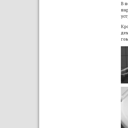
В н
нар
уст
Кро
дем
гом