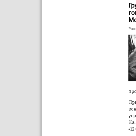
Гр
го
М
Раз
про
При
кон
угр
На 
«12+