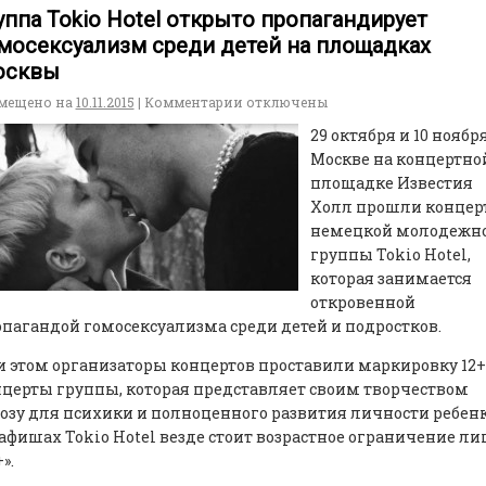
уппа Tokio Hotel открыто пропагандирует
мосексуализм среди детей на площадках
осквы
мещено на
10.11.2015
|
Комментарии
отключены
29 октября и 10 ноября
Москве на концертно
площадке Известия
Холл прошли концер
немецкой молодежн
группы Tokio Hotel,
которая занимается
откровенной
пагандой гомосексуализма среди детей и подростков.
 этом организаторы концертов проставили маркировку 12+
церты группы, которая представляет своим творчеством
озу для психики и полноценного развития личности ребенк
афишах Tokio Hotel везде стоит возрастное ограничение л
».