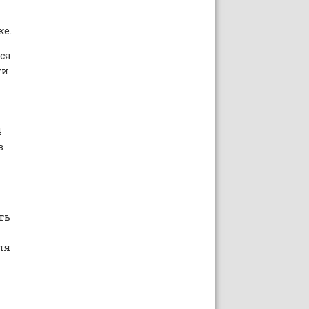
ке.
ся
ти
4
в
ть
ля