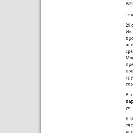
WE
Тек
29 
Изв
пр
кот
сре
Мос
пре
пол
гру
го
В н
нар
уст
В с
сл
кон