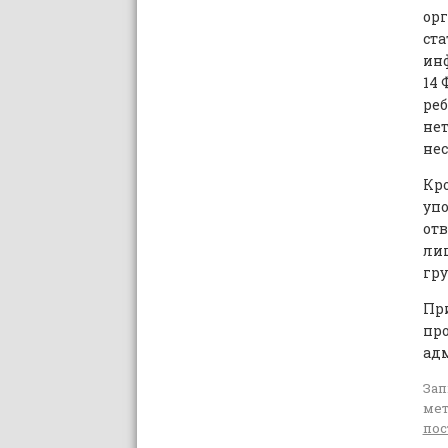
орг
ста
инф
14 
реб
не
не
Кро
упо
отв
лиц
гру
Пр
про
ад
Зап
ме
пос