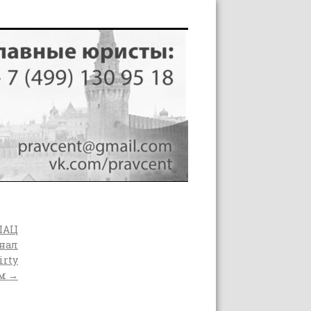
ПАЦ
знал
irty
ым
→