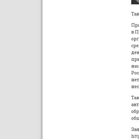
Так
Пр
в П
орг
сре
дек
при
июл
Рос
не
не
Та
ак
об
общ
Зая
htt