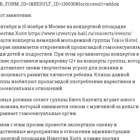
B_FORM_ID=1&RESULT_ID=130030&formresult=addok
ст заявления:
октября и 10 ноября в Москве на концертной площадке
естия Холл https://www.izvestiya-hall.ru/concerts/events/
ошли концерты немецкой молодежной группы Tokio Hotel,
орая занимается откровенной пропагандой гомосексуализ
ди детей и подростков. При этом организаторы концертов в
кве проставили маркировку 12+ на концерты группы, кото
дставляет своим творчеством угрозу для психики и
ноценного развития личности ребенка. Клипы данной
ппы изобилуют пропагандой употребления наркотиков и
мосексуальных отношений.
овых роликах солист группы Билл Каулитц играет юного
комана, который занимается сексом с мужчиной за деньги
раивает гомосексуальные оргии.
вязи с этим просим провести экспертную оценку и
едственные мероприятия в отношении администрации
цертной площадки Известия Холл, а также прочих