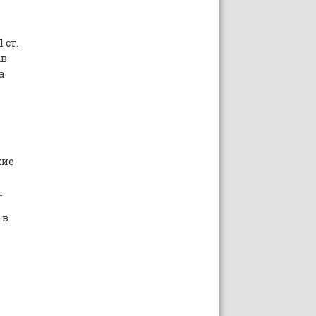
 ст.
ав
а
кие
.
 в