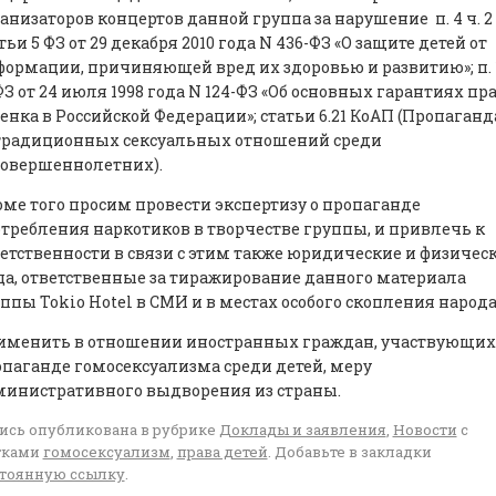
анизаторов концертов данной группа за нарушение п. 4 ч. 2
тьи 5 ФЗ от 29 декабря 2010 года N 436-ФЗ «О защите детей от
ормации, причиняющей вред их здоровью и развитию»; п. 1
ФЗ от 24 июля 1998 года N 124-ФЗ «Об основных гарантиях пр
енка в Российской Федерации»; статьи 6.21 КоАП (Пропаганд
традиционных сексуальных отношений среди
совершеннолетних).
ме того просим провести экспертизу о пропаганде
требления наркотиков в творчестве группы, и привлечь к
етственности в связи с этим также юридические и физичес
а, ответственные за тиражирование данного материала
ппы Tokio Hotel в СМИ и в местах особого скопления народа
именить в отношении иностранных граждан, участвующих
паганде гомосексуализма среди детей, меру
министративного выдворения из страны.
ись опубликована в рубрике
Доклады и заявления
,
Новости
с
тками
гомосексуализм
,
права детей
. Добавьте в закладки
тоянную ссылку
.