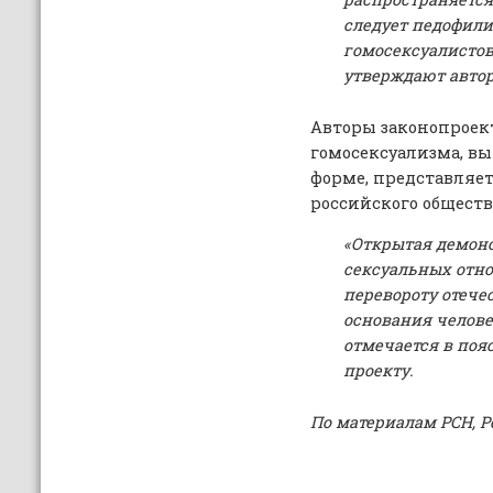
следует педофили
гомосексуалистов 
утверждают автор
Авторы законопроек
гомосексуализма, в
форме, представляет
российского обществ
«Открытая демон
сексуальных отн
перевороту отече
основания челове
отмечается в поя
проекту.
По материалам РСН, Р