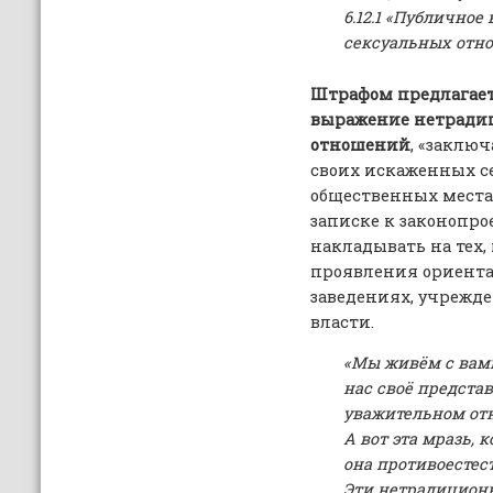
6.12.1 «Публично
сексуальных отн
Штрафом предлагает
выражение нетради
отношений
, «заклю
своих искаженных с
общественных местах
записке к законопро
накладывать на тех,
проявления ориента
заведениях, учрежд
власти.
«Мы живём с вами
нас своё представ
уважительном от
А вот эта мразь, к
она противоестес
Эти нетрадицион