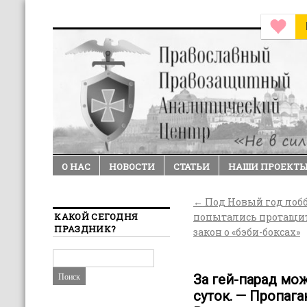
О НАС
НОВОСТИ
СТАТЬИ
НАШИ ПРОЕКТ
←
Под Новый год лоб
КАКОЙ СЕГОДНЯ
попытались протащи
ПРАЗДНИК?
закон о «бэби-боксах»
За гей-парад мож
суток. — Пропаг