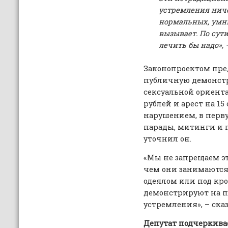
устремления ниче
нормальных, умн
вызывает. По сути
лечить бы надо»,
Законопроектом пре
публичную демонст
сексуальной ориента
рублей и арест на 15
нарушением, в перву
парады, митинги и 
уточнил он.
«Мы не запрещаем э
чем они занимаются.
одеялом или под кро
демонстрируют на п
устремления», – ска
Депутат подчеркивае