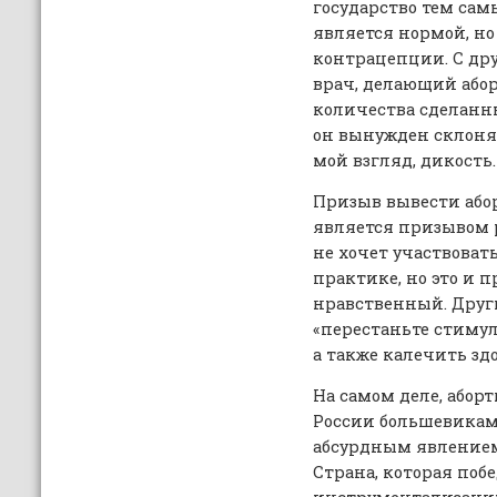
государство тем самы
является нормой, н
контрацепции. С дру
врач, делающий абор
количества сделанны
он вынужден склонят
мой взгляд, дикость.
Призыв вывести або
является призывом 
не хочет участвоват
практике, но это и
нравственный. Друг
«перестаньте стимул
а также калечить зд
На самом деле, абор
России большевикам
абсурдным явлением
Страна, которая поб