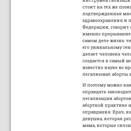
инструментализацию
стоит на тех же поз
подтвержденная мн
здравоохранения и п
Федерации, говорит о
именно прерыванием
самом деле жизнь че
его уникальному ген
делает человека чел
создается в самый м
известно науке во в
легализовал аборты в 
И поэтому можно ка
оправдать законода
легализации абортов
абортной практике н
оправдания. Врач, к
девушка, которая реш
мама, которые склоня