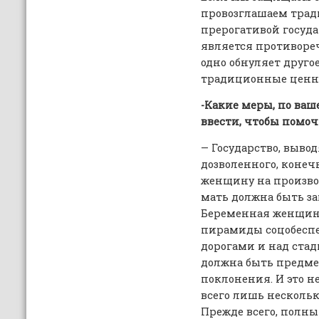
провозглашаем тра
прерогативой госуда
является противоре
одно обнуляет другое
традиционные ценнос
-Какие меры, по ва
ввести, чтобы помо
— Государство, выво
дозволенного, конеч
женщину на произво
мать должна быть з
Беременная женщина
пирамиды соцобеспе
дорогами и над ста
должна быть предме
поклонения. И это н
всего лишь несколь
Прежде всего, полны