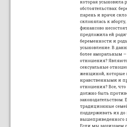
которая усыновила 
обстоятельствах: бе
парень и врачи скло
склонялась к аборту
финансово несостоят
предложила ей роди
беременности и роды
усыновление. В данн
более аморальным — 
отношения? Являют
сексуальные отнош
женщиной, которые п
нравственными и п
отношения? Все, что 
должно быть против
законодательством.
традиционные семе
поддерживать их до 
вышеприведенного пр
Если мы защищаем 