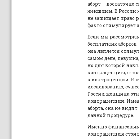
аборт — достаточно 
женщины. В России ж
не защищает право р
факто стимулирует а
Если мы рассмотри
бесплатных абортов,
она является стиму
самом деле, девушка,
но для которой накл
контрацепцию, относ
к контрацепции. И э
исследованию, сущес
России женщина отно
контрацепции. Имея
аборта, она не види
данной процедуре.
Именно финансовым
контрацепция стоит д