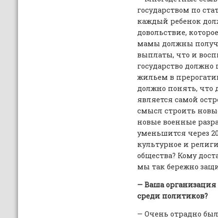
государством по ста
каждый ребенок долж
довольствие, которое
мамы должны получа
выплаты, что и воспи
государство должно
жильем в прерогатив
должно понять, что
является самой остр
смысл строить новы
новые военные разра
уменьшится через 20
культурное и религ
общества? Кому дост
мы так бережно защ
— Ваша организация
среди политиков?
— Очень отрадно бы