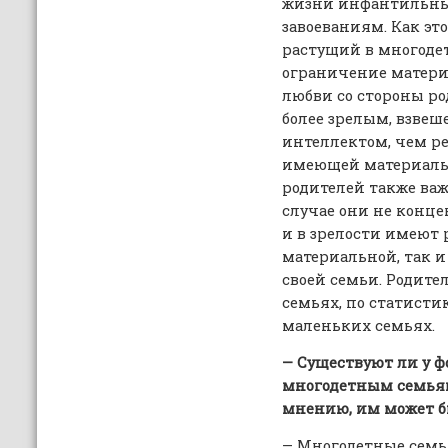
жизни инфантильны
завоеваниям. Как это
растущий в многодет
ограничение матери
любви со стороны р
более зрелым, взвеш
интеллектом, чем ре
имеющей материаль
родителей также важ
случае они не конц
и в зрелости имеют 
материальной, так 
своей семьи. Родите
семьях, по статистик
маленьких семьях.
— Существуют ли у 
многодетным семьям
мнению, им может б
— Многодетные сем