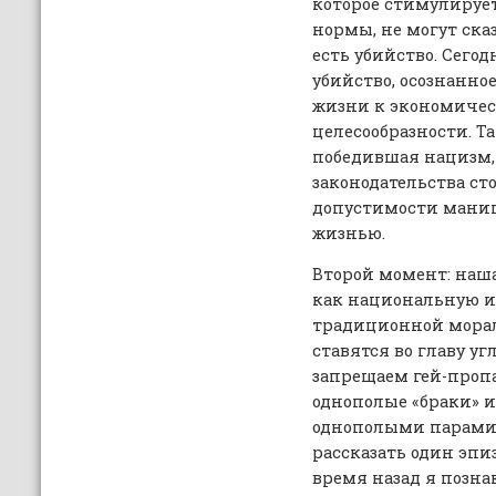
которое стимулируе
нормы, не могут сказ
есть убийство. Сегод
убийство, осознанно
жизни к экономичес
целесообразности. Та
победившая нацизм, 
законодательства ст
допустимости мани
жизнью.
Второй момент: наш
как национальную 
традиционной морал
ставятся во главу у
запрещаем гей-пропа
однополые «браки» 
однополыми парами. 
рассказать один эпи
время назад я позна