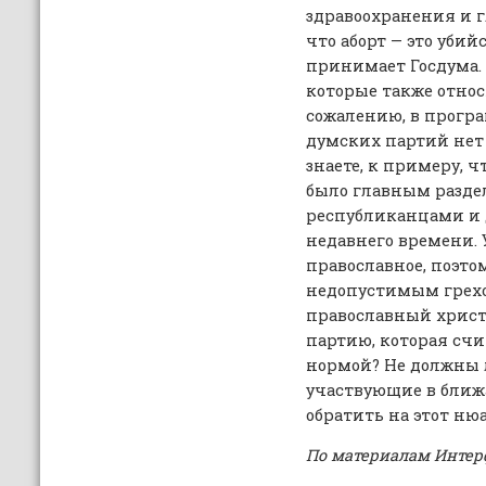
здравоохранения и г
что аборт — это убий
принимает Госдума. 
которые также относя
сожалению, в прогр
думских партий нет 
знаете, к примеру, 
было главным разд
республиканцами и 
недавнего времени. 
православное, поэто
недопустимым грехо
православный христи
партию, которая сч
нормой? Не должны л
участвующие в ближ
обратить на этот н
По материалам Интер