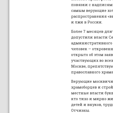
повязки с надписями
самым верующие хоте
распространения «в
и лжи в России.
Более 7 месяцев дли
допустили власти Се
административного о
человек — откровенн
открыто об этом зая
участвующих во все
Москве, препятству
православного храма
Верующие москвичи 
храмоборцев и строй
местные власти букв
кто тихо и мирно жи
детей и внуков, труд
Отчизны.