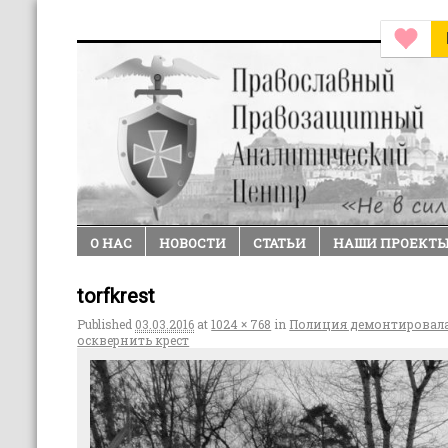
О НАС
НОВОСТИ
СТАТЬИ
НАШИ ПРОЕКТ
torfkrest
Published
03.03.2016
at
1024 × 768
in
Полиция демонтировала
осквернить крест