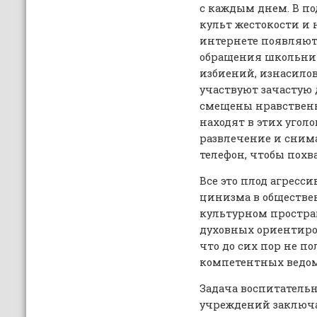
с каждым днем. В по
культ жестокости и 
интернете появляют
обращения школьник
избиений, изнасилов
участвуют зачастую 
смещены нравственн
находят в этих угол
развлечение и сним
телефон, чтобы похв
Все это плод агресс
цинизма в обществ
культурном простран
духовных ориентиро
что до сих пор не п
компетентных ведом
Задача воспитатель
учреждений заключае