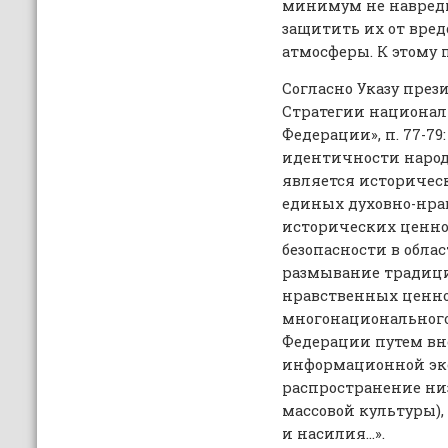
минимум не навреди
защитить их от вре
атмосферы. К этому 
Согласно Указу презид
Стратегии национал
Федерации», п. 77-79
идентичности народ
является историчес
единых духовно-нра
исторических ценно
безопасности в обла
размывание традици
нравственных ценно
многонационального
Федерации путем вн
информационной эк
распространение ни
массовой культуры)
и насилия…».