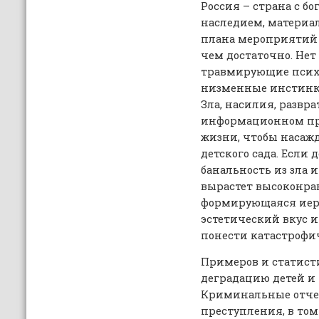
Россия – страна с 
наследием, материал
плана мероприятий 
чем достаточно. Не
травмирующие псих
низменные инстинкт
Зла, насилия, развра
информационном пр
жизни, чтобы насажд
детского сада. Если 
банальность из зла 
вырастет высоконра
формирующаяся иер
эстетический вкус 
понести катастрофи
Примеров и статис
деградацию детей и 
Криминальные отчет
преступления, в том