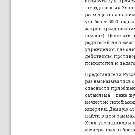
атрибутику и происх
празднования Хэллоу
размещенная нашим 
уже более 5000 подпи
запрет-празднования
школах). Ценности 
родителей не позвол
учреждения, где он
действиям, против
психологии и педаг
Представители Русс
раз высказывались о
опасности приобщен
сатанизма — даже ш
нечистой силой мож
клирики. Данную ат
найти в программах
Хэлл-утренников и 
«вечеринок» в образ