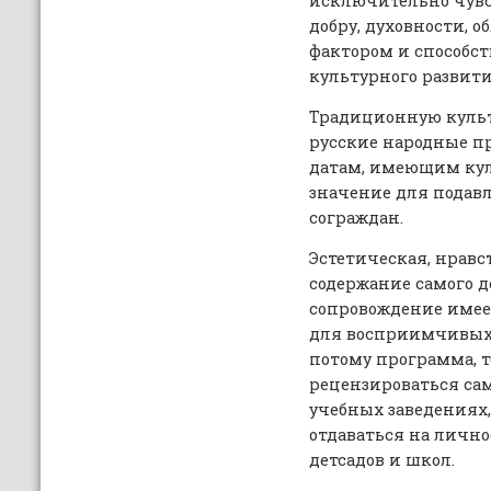
исключительно чувс
добру, духовности, 
фактором и способст
культурного развит
Традиционную культ
русские народные п
датам, имеющим кул
значение для подав
сограждан.
Эстетическая, нравс
содержание самого д
сопровождение имеет
для восприимчивых 
потому программа, 
рецензироваться са
учебных заведениях,
отдаваться на личн
детсадов и школ.